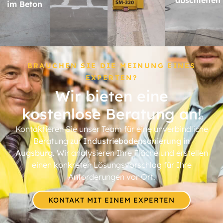
im Beton
BRAUCHEN SIE DIE MEINUNG EINES
EXPERTEN?
Wir bieten eine
kostenlose Beratung an!
Kontaktieren Sie unser Team für eine unverbindliche
Beratung zur
Industriebodensanierung in
Augsburg
. Wir analysieren Ihre Fläche und erstellen
einen konkreten Lösungsvorschlag für Ihre
Anforderungen vor Ort.
KONTAKT MIT EINEM EXPERTEN