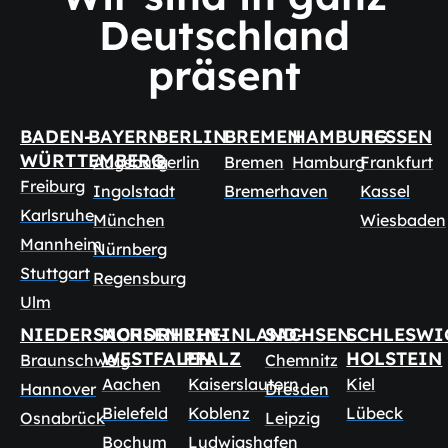
Deutschland
präsent
BADEN-
BAYERN
BERLIN
BREMEN
HAMBURG
HESSEN
WÜRTTEMBERG
Augsburg
Berlin
Bremen
Hamburg
Frankfurt
Freiburg
Ingolstadt
Bremerhaven
Kassel
Karlsruhe
München
Wiesbaden
Mannheim
Nürnberg
Stuttgart
Regensburg
Ulm
NIEDERSACHSEN
NORDRHEIN-
RHEINLAND-
SACHSEN
SCHLESWI
WESTFALEN
PFALZ
HOLSTEIN
Braunschweig
Chemnitz
Aachen
Kaiserslautern
Kiel
Hannover
Dresden
Bielefeld
Koblenz
Lübeck
Osnabrück
Leipzig
Bochum
Ludwigshafen