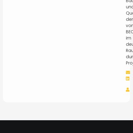
Ba
un
Qua
der
vo
BE
im
de
Ra
dur
Pro