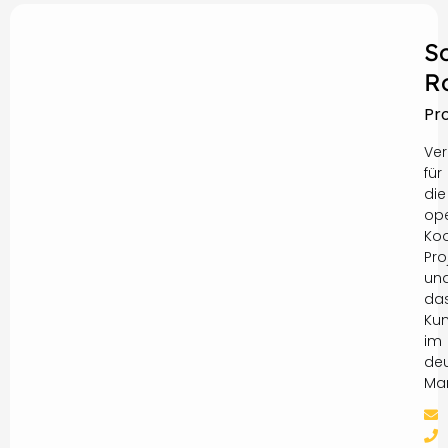
S
R
Pr
Ver
für
die
ope
Koo
Pro
un
da
Ku
im
de
Mar