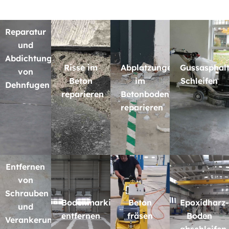
Reparatur
und
Abdichtung
Risse im
Abplatzungen
Gussasphal
von
Beton
im
Schleifen
Dehnfugen
reparieren
Betonboden
reparieren
Entfernen
von
Schrauben
Bodenmarkierungen
Beton
Epoxidharz-
und
entfernen
fräsen
Boden
Verankerungen
abschleifen