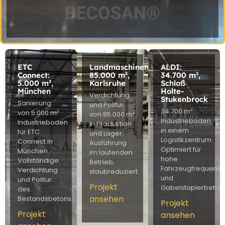
ETC
Landmaschinenhersteller:
ALDI:
Connect:
85.000 m²,
34.700 m²,
5.000 m²,
Karlsruhe
Schloß
München
Holte-
Verdichtung
Stukenbrock
Sanierung
und Politur
34.700 m²
von 5.000 m²
von 85.000 m²
Industrieboden
Industrieboden
in Produktion
in einem
für ETC
und Lager.
Logistikzentrum.
Connect in
Ausführung
Optimiert für
München.
im laufenden
hohe
Vollständige
Betrieb,
Fahrzeugfrequenz
Verdichtung
staubreduziert.
und
und Politur
Projekt
Gabelstaplerbetrie
des
ansehen
Bestandsbetons.
Projekt
Projekt
ansehen