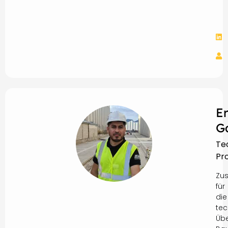
E
G
Te
Pro
Zus
für
die
tec
Üb