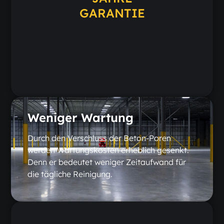
GARANTIE
Weniger Wartung
Durch den Verschluss der Beton-Poren
werden Wartungskosten erheblich gesenkt.
Denn er bedeutet weniger Zeitaufwand für
die tägliche Reinigung.