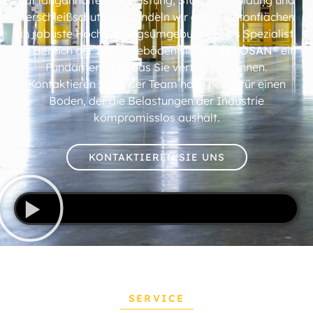
auf langanhaltender Leistung, Staubvermeidung und
Verschleißschutz verwandeln wir große Betonflächen
in robuste Hochleistungsumgebungen. Als Spezialist
im Bereich der Industrieböden sichert
BECOSAN®
ein
Fundament, auf das Sie vertrauen können.
Kontaktieren Sie unser Team noch heute für einen
Boden, der die Belastungen der Industrie
kompromisslos aushält.
KONTAKTIEREN SIE UNS
SERVICE