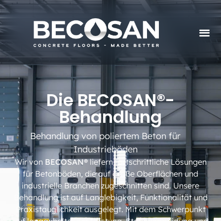
Die BECOSAN®-
Behandlung
Behandlung von poliertem Beton für
Industrieböden
Wir von
BECOSAN®
liefern fortschrittliche Lösungen
für Betonböden, die auf große Oberflächen und
industrielle Branchen zugeschnitten sind. Unsere
Behandlung ist auf Langlebigkeit, Funktionalität und
Praxistauglichkeit ausgelegt. Mit dem Schwerpunkt