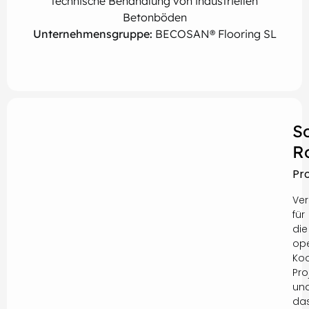
technische Behandlung von industriellen
Betonböden
Unternehmensgruppe:
BECOSAN® Flooring SL
S
R
Pr
Ver
für
die
ope
Koo
Pro
un
da