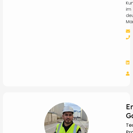
Ku
im
de
Mar
E
G
Te
Pro