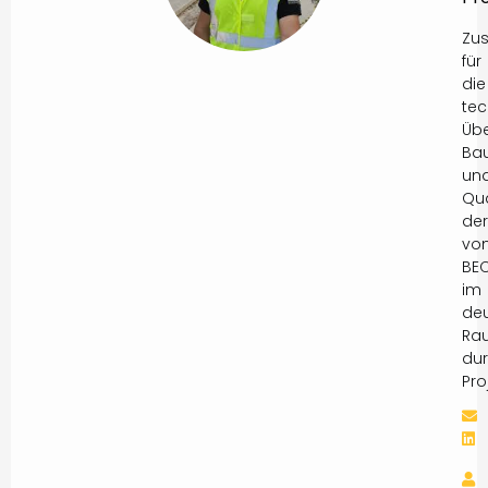
Zus
für
die
tec
Üb
Ba
un
Qua
der
vo
BE
im
de
Ra
dur
Pro