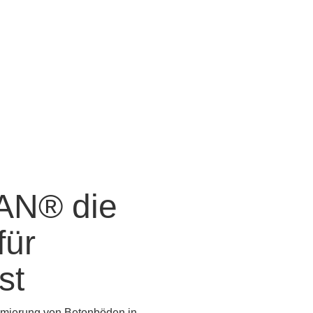
N® die
für
st
mierung von Betonböden in