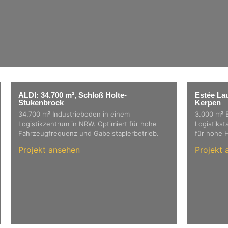
ALDI: 34.700 m², Schloß Holte-
Estée La
Stukenbrock
Kerpen
34.700 m² Industrieboden in einem
3.000 m² 
Logistikzentrum in NRW. Optimiert für hohe
Logistikst
Fahrzeugfrequenz und Gabelstaplerbetrieb.
für hohe 
Projekt ansehen
Projekt 