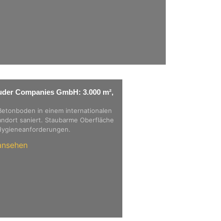
uder Companies GmbH: 3.000 m²,
Betonboden in einem internationalen
andort saniert. Staubarme Oberfläche
Hygieneanforderungen.
ansehen