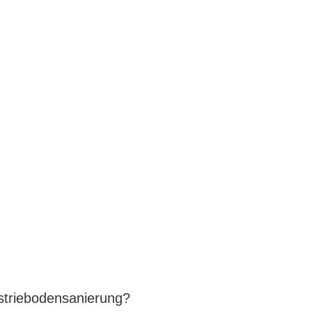
ndustriebodensanier
striebodensanierung?