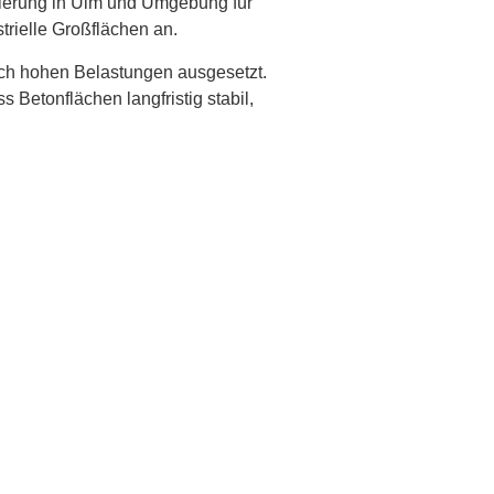
nierung in Ulm und Umgebung
für
trielle Großflächen an.
lich hohen Belastungen ausgesetzt.
s Betonflächen langfristig stabil,