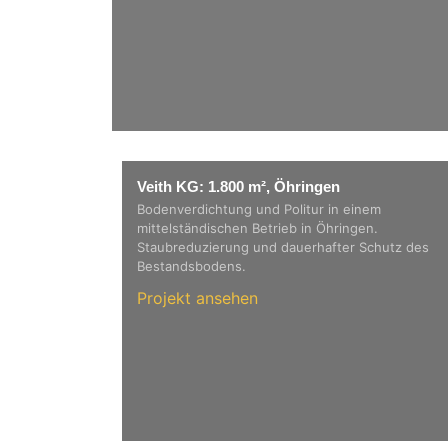
Veith KG: 1.800 m², Öhringen
Bodenverdichtung und Politur in einem
mittelständischen Betrieb in Öhringen.
Staubreduzierung und dauerhafter Schutz des
Bestandsbodens.
Projekt ansehen