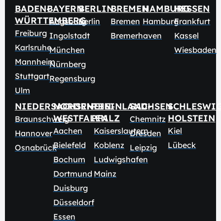
BADEN-
BAYERN
BERLIN
BREMEN
HAMBURG
HESSEN
WÜRTTEMBERG
Augsburg
Berlin
Bremen
Hamburg
Frankfurt
Freiburg
Ingolstadt
Bremerhaven
Kassel
Karlsruhe
München
Wiesbaden
Mannheim
Nürnberg
Stuttgart
Regensburg
Ulm
NIEDERSACHSEN
NORDRHEIN-
RHEINLAND-
SACHSEN
SCHLESWI
WESTFALEN
PFALZ
HOLSTEIN
Braunschweig
Chemnitz
Aachen
Kaiserslautern
Kiel
Hannover
Dresden
Bielefeld
Koblenz
Lübeck
Osnabrück
Leipzig
Bochum
Ludwigshafen
Dortmund
Mainz
Duisburg
Düsseldorf
Essen