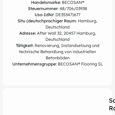
Handelsmarke:
BECOSAN®
Steuernummer:
48/706/03938
Uso-IdNr:
DE353471677
Situ (deutschprachiger Raum:
Hamburg,
Deutschland
Adresse:
After Wall 32, 20457 Hamburg,
Deutschland
Tätigkeit:
Renovierung, Instandsetzung und
technische Behandlung von industriellen
Betonböden
Unternehmensgruppe:
BECOSAN® Flooring SL
S
R