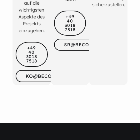
auf die
sicherzustellen.
wichtigsten
+49
Aspekte des
40
Projekts
3018
7518
einzugehen.
SR@BECOSAN.COM
+49
40
3018
7518
KO@BECOSAN.COM