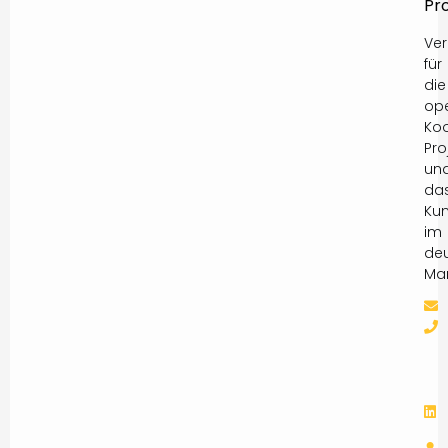
Pr
Ver
für
die
ope
Koo
Pro
un
da
Ku
im
de
Mar