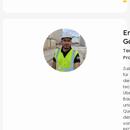
E
G
Te
Pro
Zus
für
die
tec
Üb
Ba
un
Qua
der
vo
BE