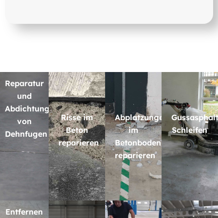
Reparatur
und
Abdichtung
Risse im
Abplatzungen
Gussasphal
von
Beton
im
Schleifen
Dehnfugen
reparieren
Betonboden
reparieren
Entfernen