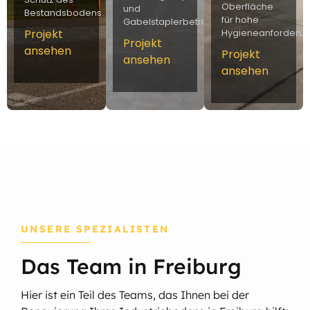
Oberfläche
und
Bestandsbodens.
für hohe
Gabelstaplerbetrieb.
Projekt
Hygieneanforderun
Projekt
ansehen
Projekt
ansehen
ansehen
UNSERE SPEZIALISTEN
Das Team in Freiburg
Hier ist ein Teil des Teams, das Ihnen bei der