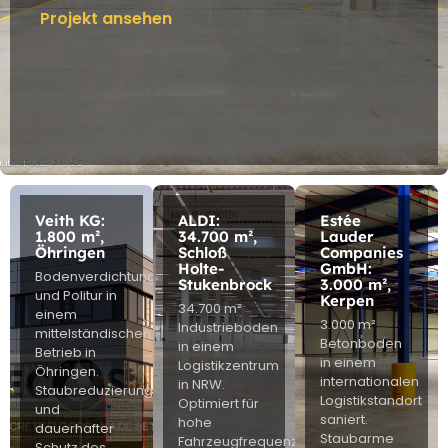
Projekt ansehen
Veith KG:
ALDI:
Estée
1.800 m²,
34.700 m²,
Lauder
Öhringen
Schloß
Companies
Holte-
GmbH:
Bodenverdichtung
Stukenbrock
3.000 m²,
und Politur in
Kerpen
34.700 m²
einem
3.000 m²
Industrieboden
mittelständischen
Betonboden
in einem
Betrieb in
in einem
Logistikzentrum
Öhringen.
internationalen
in NRW.
Staubreduzierung
Logistikstandort
Optimiert für
und
saniert.
hohe
dauerhafter
Staubarme
Fahrzeugfrequenz
Schutz des