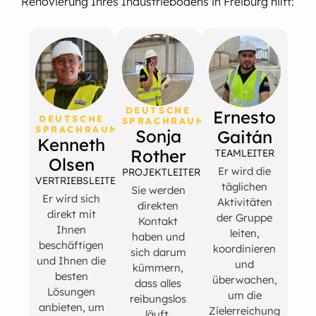
Renovierung Ihres Industriebodens in Freiburg hilft:
DEUTSCHE
Ernesto
DEUTSCHE
SPRACHRAUM
SPRACHRAUM
Sonja
Gaitán
Kenneth
Rother
TEAMLEITER
Olsen
Er wird die
PROJEKTLEITERIN
VERTRIEBSLEITER
täglichen
Sie werden
Er wird sich
Aktivitäten
direkten
direkt mit
der Gruppe
Kontakt
Ihnen
leiten,
haben und
beschäftigen
koordinieren
sich darum
und Ihnen die
und
kümmern,
besten
überwachen,
dass alles
Lösungen
um die
reibungslos
anbieten, um
Zielerreichung
läuft.