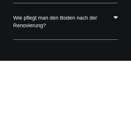
Wie pflegt man den Boden nach der
Renovierung?
Reparatur
und
Abdichtung
Risse im
Abplatzungen
Gussasphalt
von
Beton
im
Schleifen
Dehnfugen
reparieren
Betonboden
reparieren