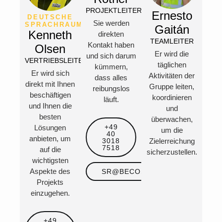
PROJEKTLEITERIN
Ernesto
DEUTSCHE
Sie werden
SPRACHRAUM
Gaitán
Kenneth
direkten
TEAMLEITER
Kontakt haben
Olsen
Er wird die
und sich darum
VERTRIEBSLEITER
täglichen
kümmern,
Er wird sich
Aktivitäten der
dass alles
direkt mit Ihnen
Gruppe leiten,
reibungslos
beschäftigen
koordinieren
läuft.
und Ihnen die
und
besten
überwachen,
+49
Lösungen
um die
40
anbieten, um
3018
Zielerreichung
7518
auf die
sicherzustellen.
wichtigsten
Aspekte des
SR@BECOSAN.COM
Projekts
einzugehen.
+49