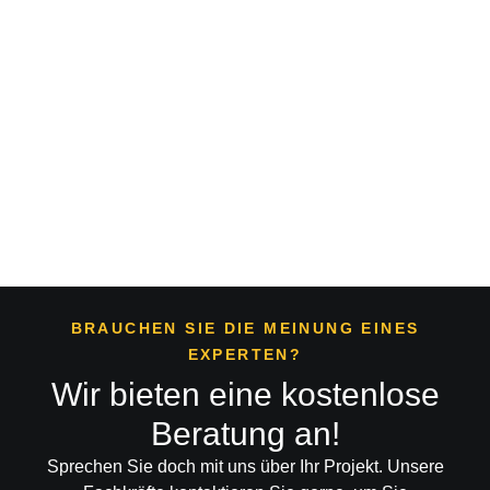
Entfernen
von
Schrauben
Bodenmarkierungen
Beton
Epoxidharz-
und
entfernen
fräsen
Boden
Verankerungen
abschleifen
im Beton
BRAUCHEN SIE DIE MEINUNG EINES
EXPERTEN?
Wir bieten eine kostenlose
Beratung an!
Sprechen Sie doch mit uns über Ihr Projekt. Unsere