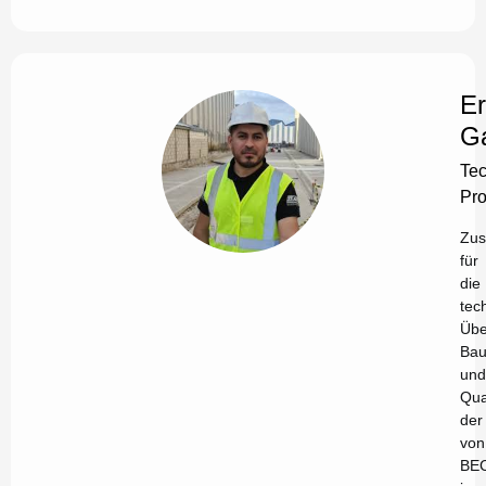
Er
Ga
Tec
Pro
Zus
für
die
tec
Übe
Bau
und
Qua
der
von
BE