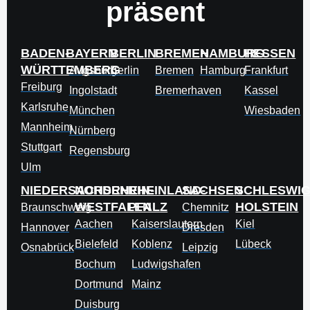
präsent
BADEN-
BAYERN
BERLIN
BREMEN
HAMBURG
HESSEN
WÜRTTEMBERG
Augsburg
Berlin
Bremen
Hamburg
Frankfurt
Freiburg
Ingolstadt
Bremerhaven
Kassel
Karlsruhe
München
Wiesbaden
Mannheim
Nürnberg
Stuttgart
Regensburg
Ulm
NIEDERSACHSEN
NORDRHEIN-
RHEINLAND-
SACHSEN
SCHLESWIG
WESTFALEN
PFALZ
HOLSTEIN
Braunschweig
Chemnitz
Aachen
Kaiserslautern
Kiel
Hannover
Dresden
Bielefeld
Koblenz
Lübeck
Osnabrück
Leipzig
Bochum
Ludwigshafen
Dortmund
Mainz
Duisburg