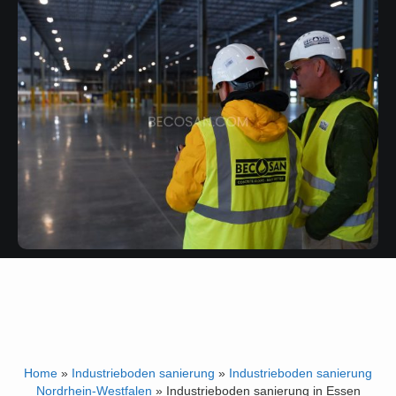
Home
»
Industrieboden sanierung
»
Industrieboden sanierung
Nordrhein-Westfalen
»
Industrieboden sanierung in Essen