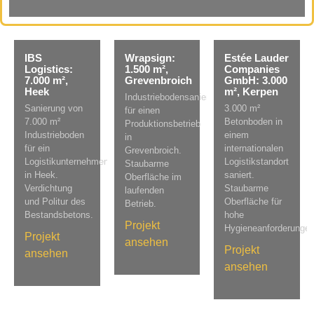
IBS
Wrapsign:
Estée Lauder
Logistics:
1.500 m²,
Companies
7.000 m²,
Grevenbroich
GmbH: 3.000
Heek
m², Kerpen
Industriebodensanierung
Sanierung von
3.000 m²
für einen
7.000 m²
Betonboden in
Produktionsbetrieb
Industrieboden
einem
in
für ein
internationalen
Grevenbroich.
Logistikunternehmen
Logistikstandort
Staubarme
in Heek.
saniert.
Oberfläche im
Verdichtung
Staubarme
laufenden
und Politur des
Oberfläche für
Betrieb.
Bestandsbetons.
hohe
Projekt
Hygieneanforderungen
Projekt
ansehen
Projekt
ansehen
ansehen