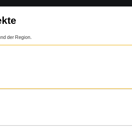
ekte
und der Region.
schen Lebensmitteleinzelhandels: 34.700 m² BECOSAN®-System, minim
n Karlsruhe.