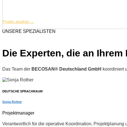
Estée Lauder Companies GmbH: 3.000 m², Kerpen
Industriebodensanierung in einem internationalen Logistikzentrum: 3.0
Projekt ansehen →
UNSERE SPEZIALISTEN
Die Experten, die an Ihrem
Das Team der
BECOSAN® Deutschland GmbH
koordiniert 
DEUTSCHE SPRACHRAUM
Sonja Rother
Projektmanager
Verantwortlich für die operative Koordination, Projektplan