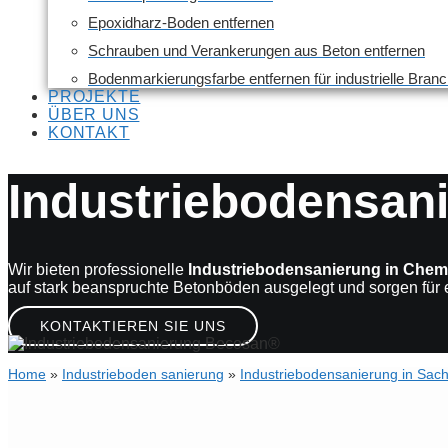
Epoxidharz-Boden entfernen
Schrauben und Verankerungen aus Beton entfernen
Bodenmarkierungsfarbe entfernen für industrielle Bran
PROJEKTE
ÜBER UNS
KONTAKT
Industriebodensan
Wir bieten professionelle
Industriebodensanierung in Che
auf stark beanspruchte Betonböden ausgelegt und sorgen für e
KONTAKTIEREN SIE UNS
Home
»
Industrieboden sanierung
»
Industriebodensanierung in Sac