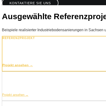
KONTAKTIERE SIE UNS
Ausgewählte Referenzproj
Beispiele realisierter Industriebodensanierungen in Sachsen 
REFERENZPROJEKT
ALDI: 34.700 m², Schloß Holte-Stukenbrock
Flächendeckende Bodensanierung für ein Logistikzentrum des deut
Projekt ansehen →
Landmaschinenhersteller: 85.000 m², Karlsruhe
Größte Referenz: 85.000 m² Industrieboden in einem Maschinenbaubetrieb i
Projekt ansehen →