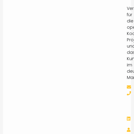
Ver
für
die
ope
Koo
Pro
un
da
Ku
im
de
Mar