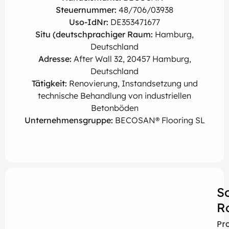
Steuernummer:
48/706/03938
Uso-IdNr:
DE353471677
Situ (deutschprachiger Raum:
Hamburg,
Deutschland
Adresse:
After Wall 32, 20457 Hamburg,
Deutschland
Tätigkeit:
Renovierung, Instandsetzung und
technische Behandlung von industriellen
Betonböden
Unternehmensgruppe:
BECOSAN® Flooring SL
S
R
Pr