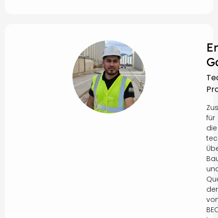
E
G
Te
Pro
Zus
für
die
tec
Üb
Ba
un
Qua
der
vo
BE