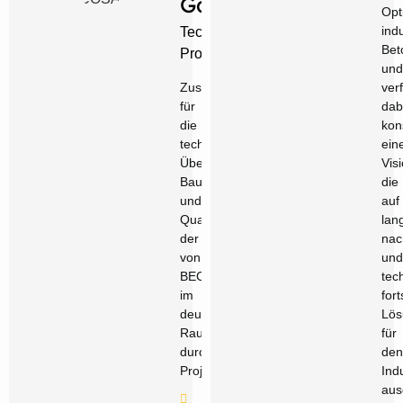
Gaitán
Opt
indu
Technischer
Bet
Projektleiter
und
Zuständig
verf
für
dab
die
kon
technische
ein
Überwachung,
Visi
Bauausführung
die
und
auf
Qualitätskontrolle
lan
der
nac
von
und
BECOSAN®
tec
im
fort
deutschsprachigen
Lös
Raum
für
durchgeführten
den
Projekte.
Ind
aus
eg@becosan.com