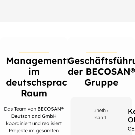
Managementteam
Geschäftsführ
im
der BECOSAN®
deutschsprachigen
Gruppe
Raum
Das Team von
BECOSAN®
K
Deutschland GmbH
O
koordiniert und realisiert
CE
Projekte im gesamten