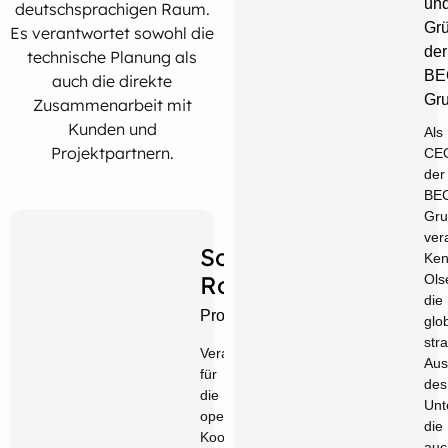
un
deutschsprachigen Raum.
Gr
Es verantwortet sowohl die
der
technische Planung als
BE
auch die direkte
Gr
Zusammenarbeit mit
Kunden und
Als
Projektpartnern.
CE
der
BE
Gru
ver
Sonja
Ken
Rother
Ols
die
Projektmanager
glo
str
Verantwortlich
Aus
für
des
die
Unt
operative
die
Koordination,
auc