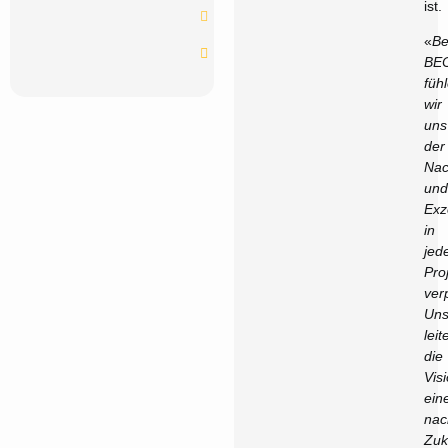
ist.
LinkedIn-
Profil
«
Be
Profilblatt
BE
füh
wir
uns
der
Nac
und
Exz
in
jed
Pro
verp
Un
leit
die
Vis
ein
nac
Zuk