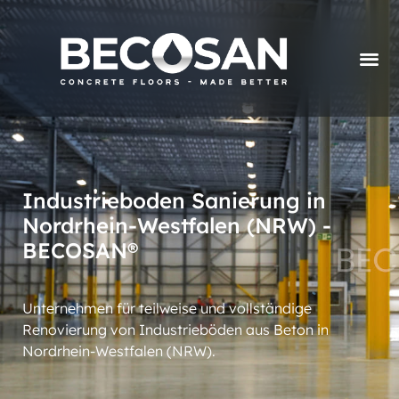
Industrieboden Sanierung in
Nordrhein-Westfalen (NRW) -
BECOSAN®
Unternehmen für teilweise und vollständige
Renovierung von Industrieböden aus Beton in
Nordrhein-Westfalen (NRW).