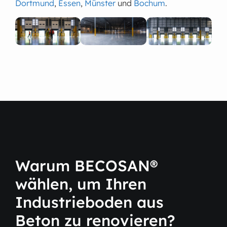
Dortmund
,
Essen
,
Münster
und
Bochum
.
Warum BECOSAN®
wählen, um Ihren
Industrieboden aus
Beton zu renovieren?