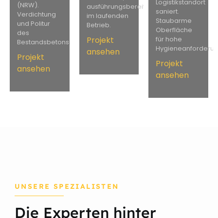
Logistikstandort
(NRW).
ausführungsbereit
saniert.
Verdichtung
im laufenden
Staubarme
und Politur
Betrieb.
Oberfläche
des
Projekt
für hohe
Bestandsbetons.
Hygieneanforderun
ansehen
Projekt
Projekt
ansehen
ansehen
UNSERE SPEZIALISTEN
Die Experten hinter