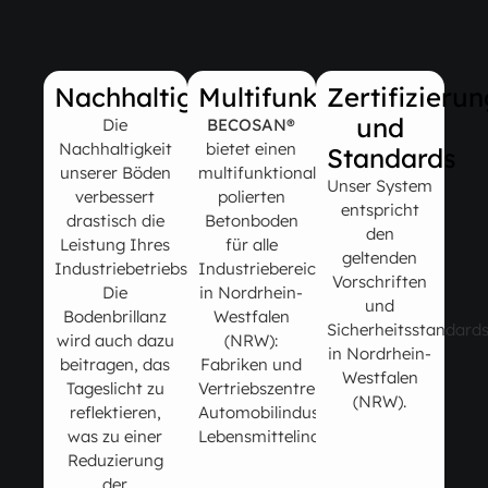
Nachhaltigkeit
Multifunktional
Zertifizieru
und
Die
BECOSAN®
Nachhaltigkeit
bietet einen
Standards
unserer Böden
multifunktionalen
Unser System
verbessert
polierten
entspricht
drastisch die
Betonboden
den
Leistung Ihres
für alle
geltenden
Industriebetriebs.
Industriebereiche
Vorschriften
Die
in Nordrhein-
und
Bodenbrillanz
Westfalen
Sicherheitsstandard
wird auch dazu
(NRW):
in Nordrhein-
beitragen, das
Fabriken und
Westfalen
Tageslicht zu
Vertriebszentren,
(NRW).
reflektieren,
Automobilindustrie,
was zu einer
Lebensmittelindustrie…
Reduzierung
der