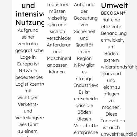
und
Umwelt
Industrieböden
Aufgrund
müssen
der
intensive
BECOSAN®
vielseitig
Bedeutung
hat eine
Nutzung
sein und
von
effiziente
Aufgrund
sich an
Sicherheit
Behandlung
seiner
verschiedene
und
entwickelt,
zentralen
Anforderungen
Qualität
um
geografischen
und
in der
Böden
Lage in
Maschinenkonfigurationen
Region
extrem
Europa ist
anpassen
NRW gibt
widerstandsfähi
NRW ein
können.
es
glänzend
bedeutendes
strenge
und
Logistikzentrum
Industrievorschriften.
leicht zu
mit
Es ist
pflegen
wichtigen
entscheidend,
zu
Verkehrs-
dass die
machen.
und
Böden
Diese
Verteilungszentren.
diesen
Innovation
Dies führt
Vorschriften
ist auch
zu einem
entsprechen,
umweltfreundlic