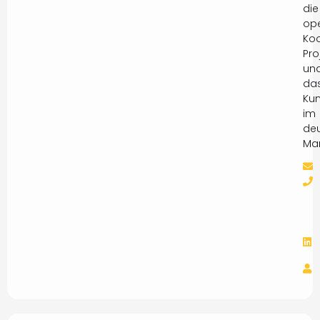
die
ope
Koo
Pro
un
da
Ku
im
de
Mar