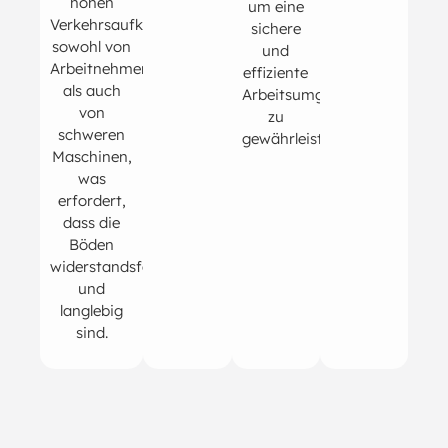
hohen
um eine
Verkehrsaufkommen,
sichere
sowohl von
und
Arbeitnehmern
effiziente
als auch
Arbeitsumgebung
von
zu
schweren
gewährleisten.
Maschinen,
was
erfordert,
dass die
Böden
widerstandsfähig
und
langlebig
sind.