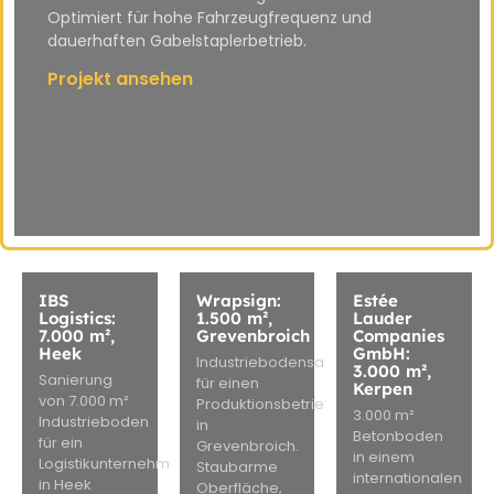
Optimiert für hohe Fahrzeugfrequenz und
dauerhaften Gabelstaplerbetrieb.
Projekt ansehen
IBS
Wrapsign:
Estée
Logistics:
1.500 m²,
Lauder
7.000 m²,
Grevenbroich
Companies
Heek
GmbH:
Industriebodensanierung
3.000 m²,
Sanierung
für einen
Kerpen
von 7.000 m²
Produktionsbetrieb
3.000 m²
Industrieboden
in
Betonboden
für ein
Grevenbroich.
in einem
Logistikunternehmen
Staubarme
internationalen
in Heek
Oberfläche,