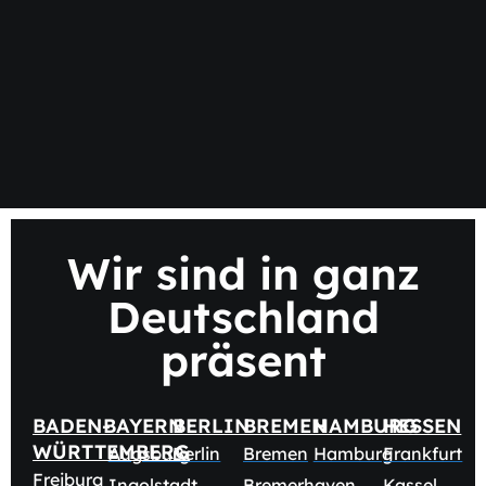
Wir sind in ganz
Deutschland
präsent
BADEN-
BAYERN
BERLIN
BREMEN
HAMBURG
HESSEN
WÜRTTEMBERG
Augsburg
Berlin
Bremen
Hamburg
Frankfurt
Freiburg
Ingolstadt
Bremerhaven
Kassel