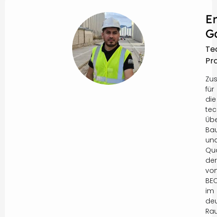
E
G
Te
Pro
Zus
für
die
tec
Üb
Ba
un
Qua
der
vo
BE
im
de
Ra