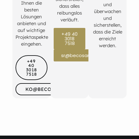
Ihnen die
und
dass alles
besten
überwachen
reibungslos
Lösungen
und
verläuft.
anbieten und
sicherstellen,
auf wichtige
dass die Ziele
+49 40
Projektaspekte
3018
erreicht
7518
eingehen.
werden.
sr@becosan.com
+49
40
3018
7518
KO@BECOSAN.COM