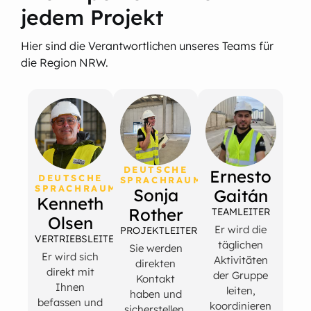
jedem Projekt
Hier sind die Verantwortlichen unseres Teams für
die Region NRW.
DEUTSCHE
Ernesto
DEUTSCHE
SPRACHRAUM
SPRACHRAUM
Sonja
Gaitán
Kenneth
Rother
TEAMLEITER
Olsen
Er wird die
PROJEKTLEITERIN
VERTRIEBSLEITER
täglichen
Sie werden
Er wird sich
Aktivitäten
direkten
direkt mit
der Gruppe
Kontakt
Ihnen
leiten,
haben und
befassen und
koordinieren
sicherstellen,