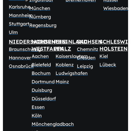
Karlsruhe
München
Wiesbaden
Mannheim
Nürnberg
Stuttgart
Regensburg
Ulm
NIEDERSACHSEN
NORDRHEIN-
RHEINLAND-
SACHSEN
SCHLESWI
WESTFALEN
PFALZ
HOLSTEIN
Braunschweig
Chemnitz
Aachen
Kaiserslautern
Kiel
Hannover
Dresden
Bielefeld
Koblenz
Lübeck
Osnabrück
Leipzig
Bochum
Ludwigshafen
Dortmund
Mainz
Duisburg
Düsseldorf
Essen
Köln
Mönchengladbach