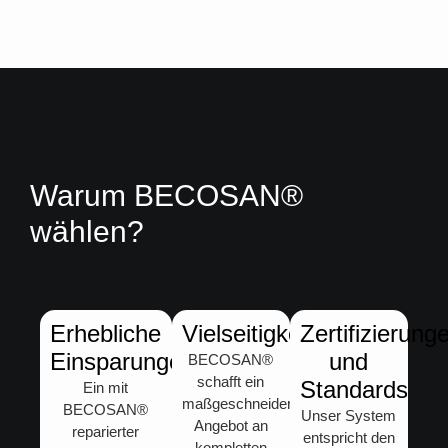
Warum BECOSAN®
wählen?
Erhebliche
Vielseitigkeit
Zertifizierung
Einsparungen
und
BECOSAN®
schafft ein
Standards
Ein mit
maßgeschneidertes
BECOSAN®
Unser System
Angebot an
reparierter
entspricht den
kompletten