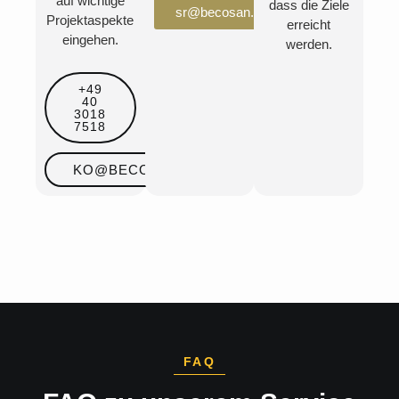
auf wichtige
dass die Ziele
sr@becosan.com
Projektaspekte
erreicht
eingehen.
werden.
+49
40
3018
7518
KO@BECOSAN.COM
FAQ