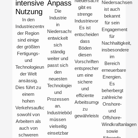
Niedersachsen
intensive
Anpassungsfähigkeit
Niedersachsen
gibt es
ist auch
Nutzung
Die
strenge
bekannt
Industrie
In den
Industrievorschriften.
für sein
in
Industriezentren
Es ist
Engagement
Niedersachsen
der Region
entscheidend,
für
entwickelt
sind einige
dass
Nachhaltigkeit,
sich
der größten
Böden
insbesondere
ständig
Fertigungs-
diesen
im
weiter und
und
Vorschriften
Bereich
passt sich
Technologieunternehmen
entsprechen,
erneuerbare
den
der Welt
um eine
Energien.
neuesten
ansässig.
sichere
Es
Technologien
Dies führt zu
und
beherbergt
und
einem
effiziente
zahlreiche
Prozessen
hohen
Arbeitsumgebung
Onshore-
an.
Verkehrsaufkommen,
zu
und
Industrieböden
sowohl von
gewährleisten.
Offshore-
müssen
Arbeitern als
Windkraftanlagen
vielseitig
auch von
sowie
einsetzbar
schweren
führende