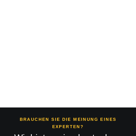
reparieren
Entfernen
von
Schrauben
Bodenmarkierungen
Beton
Epoxidharz-
und
entfernen
fräsen
Boden
Verankerungen
abschleifen
im Beton
BRAUCHEN SIE DIE MEINUNG EINES
EXPERTEN?