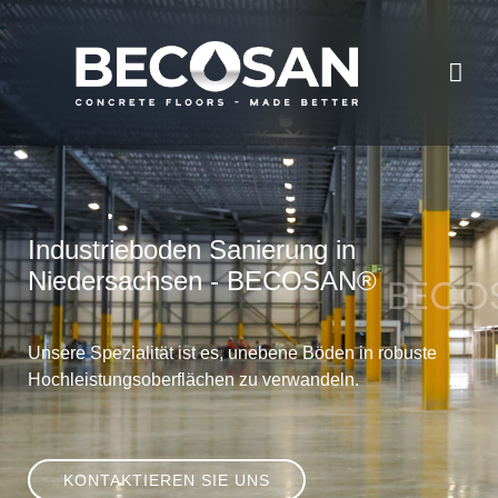
Industrieboden Sanierung in
Niedersachsen - BECOSAN®
Unsere Spezialität ist es, unebene Böden in robuste
Hochleistungsoberflächen zu verwandeln.
KONTAKTIEREN SIE UNS