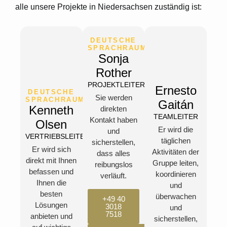
alle unsere Projekte in Niedersachsen zuständig ist:
DEUTSCHE
SPRACHRAUM
Sonja
Rother
PROJEKTLEITERIN
Ernesto
DEUTSCHE
Sie werden
SPRACHRAUM
Gaitán
Kenneth
direkten
TEAMLEITER
Kontakt haben
Olsen
Er wird die
und
VERTRIEBSLEITER
täglichen
sicherstellen,
Er wird sich
Aktivitäten der
dass alles
direkt mit Ihnen
Gruppe leiten,
reibungslos
befassen und
koordinieren
verläuft.
Ihnen die
und
besten
überwachen
+49 40
Lösungen
3018
und
7518
anbieten und
sicherstellen,