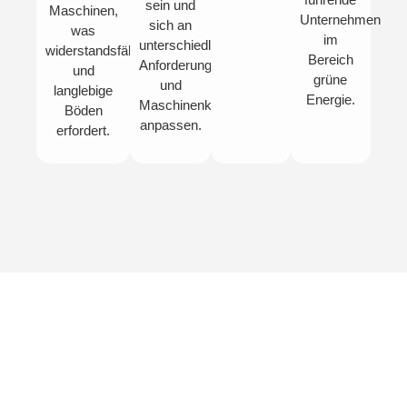
sein und
Maschinen,
Unternehmen
sich an
was
im
unterschiedliche
widerstandsfähige
Bereich
Anforderungen
und
grüne
und
langlebige
Energie.
Maschinenkonfigurationen
Böden
anpassen.
erfordert.
Reparatur
und
Abdichtung
Risse im
Abplatzungen
Gussasphalt
von
Beton
im
Schleifen
Dehnfugen
reparieren
Betonboden