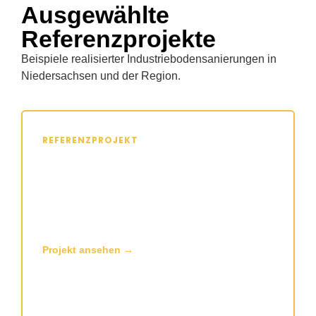
Ausgewählte
Referenzprojekte
Beispiele realisierter Industriebodensanierungen in
Niedersachsen und der Region.
REFERENZPROJEKT
IBS Logistics: 7.000 m², Heek
Sanierung von 7.000 m² Industrieboden in einem
Logistikzentrum in Heek (NRW): BECOSAN®-
System, staubfreie Oberfläche, minimale
Ausfallzeiten.
Projekt ansehen →