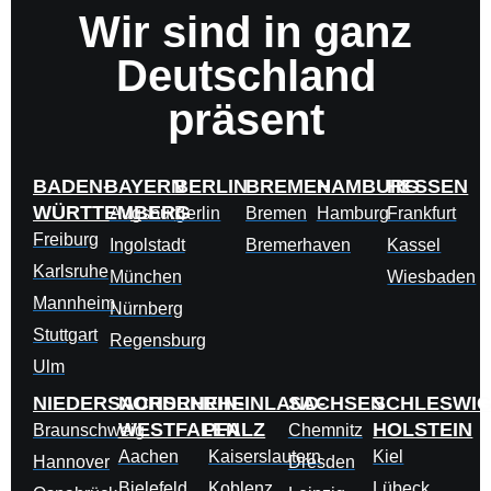
Wir sind in ganz
Deutschland
präsent
BADEN-
BAYERN
BERLIN
BREMEN
HAMBURG
HESSEN
WÜRTTEMBERG
Augsburg
Berlin
Bremen
Hamburg
Frankfurt
Freiburg
Ingolstadt
Bremerhaven
Kassel
Karlsruhe
München
Wiesbaden
Mannheim
Nürnberg
Stuttgart
Regensburg
Ulm
NIEDERSACHSEN
NORDRHEIN-
RHEINLAND-
SACHSEN
SCHLESWIG
WESTFALEN
PFALZ
HOLSTEIN
Braunschweig
Chemnitz
Aachen
Kaiserslautern
Kiel
Hannover
Dresden
Bielefeld
Koblenz
Lübeck