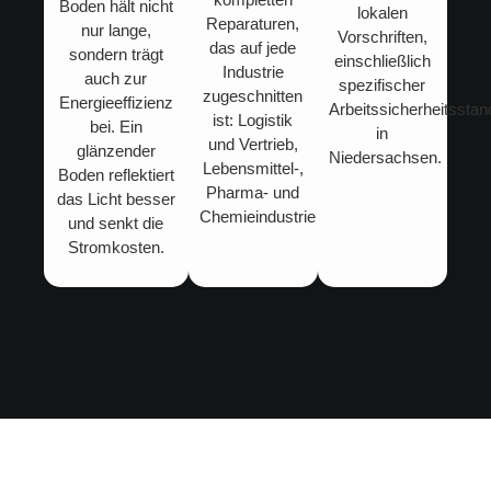
Boden hält nicht
lokalen
Reparaturen,
nur lange,
Vorschriften,
das auf jede
sondern trägt
einschließlich
Industrie
auch zur
spezifischer
zugeschnitten
Energieeffizienz
Arbeitssicherheitssta
ist: Logistik
bei. Ein
in
und Vertrieb,
glänzender
Niedersachsen.
Lebensmittel-,
Boden reflektiert
Pharma- und
das Licht besser
Chemieindustrie…
und senkt die
Stromkosten.