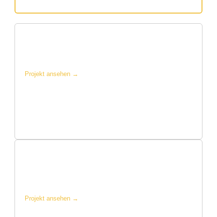
ALDI: 34.700 m², Schloß Holte-Stukenbrock
Flächendeckende Bodensanierung für ein Logistikzentrum
des deutschen Lebensmitteleinzelhandels.
Projekt ansehen →
Landmaschinenhersteller: 85.000 m²,
Karlsruhe
Größte Referenz: 85.000 m² Industrieboden in einem
Maschinenbaubetrieb, Karlsruhe.
Projekt ansehen →