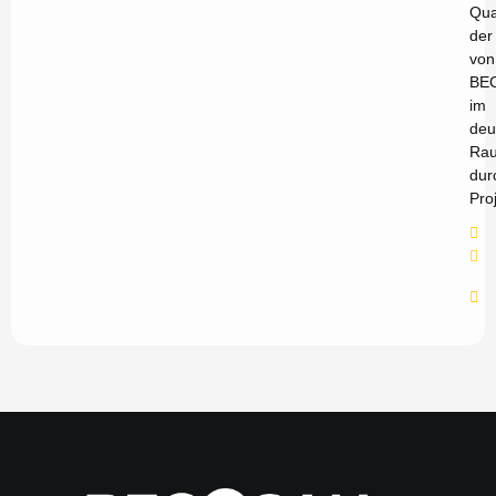
Qua
der
von
BE
im
deu
Ra
dur
Pro