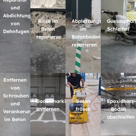
und
Abdichtung
Risse im
Abplatzungen
Gussasphal
von
Beton
im
Schleifen
Dehnfugen
reparieren
Betonboden
reparieren
Entfernen
von
Schrauben
Bodenmarkierungen
Beton
Epoxidharz-
und
entfernen
fräsen
Boden
Verankerungen
abschleifen
im Beton