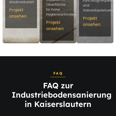
Fahrzeugfrequenz
staubreduziert.
Oberfläche
und
Projekt
für hohe
Gabelstaplerbetrie
Hygieneanforderungen.
ansehen
Projekt
Projekt
ansehen
ansehen
FAQ
FAQ zur
Industriebodensanierung
in Kaiserslautern