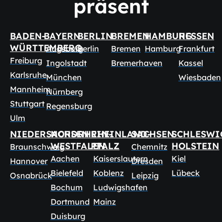
präsent
BADEN-
BAYERN
BERLIN
BREMEN
HAMBURG
HESSEN
WÜRTTEMBERG
Augsburg
Berlin
Bremen
Hamburg
Frankfurt
Freiburg
Ingolstadt
Bremerhaven
Kassel
Karlsruhe
München
Wiesbaden
Mannheim
Nürnberg
Stuttgart
Regensburg
Ulm
NIEDERSACHSEN
NORDRHEIN-
RHEINLAND-
SACHSEN
SCHLESWI
WESTFALEN
PFALZ
HOLSTEIN
Braunschweig
Chemnitz
Aachen
Kaiserslautern
Kiel
Hannover
Dresden
Bielefeld
Koblenz
Lübeck
Osnabrück
Leipzig
Bochum
Ludwigshafen
Dortmund
Mainz
Duisburg