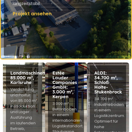
langzeitstabil.
Projekt ansehen
Landmaschinenhersteller:
Estée
ALDI:
85.000 m²,
Lauder
34.700 m²,
Karlsruhe
Companies
Schloß
GmbH:
Holte-
Verdichtung
3.000 m²,
Stukenbrock
und Politur
Kerpen
34.700 m²
von 85.000 m²
3.000 m²
Industrieboden
in Produktion
Betonboden
in einem
und Lager.
in einem
Logistikzentrum.
Ausführung
internationalen
Optimiert für
im laufenden
Logistikstandort.
hohe
Betrieb,
Staubarme