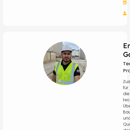
E
G
Te
Pro
Zus
für
die
tec
Üb
Ba
un
Qua