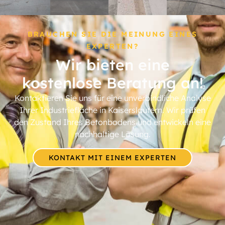
BRAUCHEN SIE DIE MEINUNG EINES
EXPERTEN?
Wir bieten eine
kostenlose Beratung an!
Kontaktieren Sie uns für eine unverbindliche Analyse
Ihrer Industriefläche in Kaiserslautern. Wir prüfen
den Zustand Ihres Betonbodens und entwickeln eine
nachhaltige Lösung.
KONTAKT MIT EINEM EXPERTEN