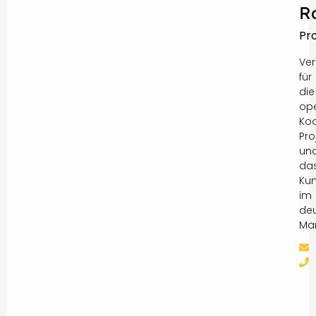
R
Pr
Ver
für
die
ope
Koo
Pro
un
da
Ku
im
de
Mar