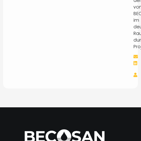
der
vo
BE
im
de
Ra
dur
Pro