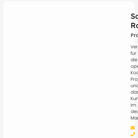
S
R
Pr
Ver
für
die
ope
Koo
Pro
un
da
Ku
im
de
Mar