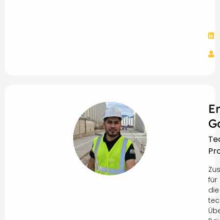
E
G
Te
Pro
Zus
für
die
tec
Üb