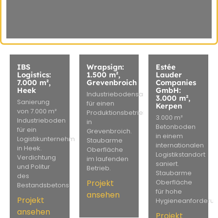
IBS
Wrapsign:
Estée
Logistics:
1.500 m²,
Lauder
7.000 m²,
Grevenbroich
Companies
Heek
GmbH:
Industriebodensanierung
3.000 m²,
Sanierung
für einen
Kerpen
von 7.000 m²
Produktionsbetrieb
3.000 m²
Industrieboden
in
Betonboden
für ein
Grevenbroich.
in einem
Logistikunternehmen
Staubarme
internationalen
in Heek.
Oberfläche
Logistikstandort
Verdichtung
im laufenden
saniert.
und Politur
Betrieb.
Staubarme
des
Projekt
Oberfläche
Bestandsbetons.
für hohe
ansehen
Projekt
Hygieneanforderun
ansehen
Projekt