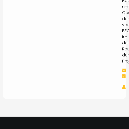
Ba
un
Qua
der
vo
BE
im
de
Ra
dur
Pro