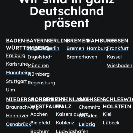
Deutschland
präsent
BADEN-
BAYERN
BERLIN
BREMEN
HAMBURG
HESSEN
WÜRTTEMBERG
Augsburg
Berlin
Bremen
Hamburg
Frankfurt
Freiburg
Ingolstadt
Bremerhaven
Kassel
Karlsruhe
München
Wiesbaden
Mannheim
Nürnberg
Stuttgart
Regensburg
Ulm
NIEDERSACHSEN
NORDRHEIN-
RHEINLAND-
SACHSEN
SCHLESWI
WESTFALEN
PFALZ
HOLSTEIN
Braunschweig
Chemnitz
Aachen
Kaiserslautern
Kiel
Hannover
Dresden
Bielefeld
Koblenz
Lübeck
Osnabrück
Leipzig
Bochum
Ludwigshafen