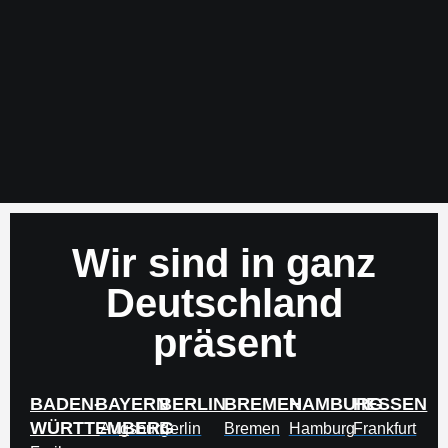
Wir sind in ganz
Deutschland
präsent
BADEN-
BAYERN
BERLIN
BREMEN
HAMBURG
HESSEN
WÜRTTEMBERG
Augsburg
Berlin
Bremen
Hamburg
Frankfurt