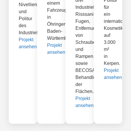
drei
Politur
einem
Nivellierung
Industriehallen:
für
Fahrzeugzubehörbetrieb
und
Risssanierung,
ein
in
Politur
Fugen,
international
Öhringen,
des
Entfernung
Kosmetikunt
Baden-
Industriebodens.
von
auf
Württemberg.
Projekt
Schrauben
3.000
Projekt
ansehen
und
m²
ansehen
Rampen
in
sowie
Kerpen.
BECOSAN®-
Projekt
Behandlung
ansehen
der
Flächen.
Projekt
ansehen