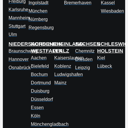
Freiburg
Ingolstadt
Bremerhaven
Kassel
Karlsruhe
München
Wiesbaden
Mannheim
Nürnberg
Stuttgart
Regensburg
Ulm
NIEDERSACHSEN
NORDRHEIN-
RHEINLAND-
SACHSEN
SCHLESWIG
WESTFALEN
PFALZ
HOLSTEIN
Braunschweig
Chemnitz
Aachen
Kaiserslautern
Kiel
Hannover
Dresden
Bielefeld
Koblenz
Lübeck
Osnabrück
Leipzig
Bochum
Ludwigshafen
Dortmund
Mainz
Duisburg
Düsseldorf
Essen
Köln
Mönchengladbach