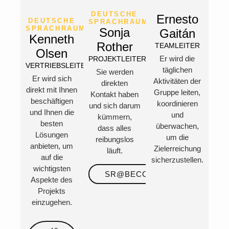
DEUTSCHE
Ernesto
DEUTSCHE
SPRACHRAUM
SPRACHRAUM
Sonja
Gaitán
Kenneth
Rother
TEAMLEITER
Olsen
Er wird die
PROJEKTLEITERIN
VERTRIEBSLEITER
täglichen
Sie werden
Er wird sich
Aktivitäten der
direkten
direkt mit Ihnen
Gruppe leiten,
Kontakt haben
beschäftigen
koordinieren
und sich darum
und Ihnen die
und
kümmern,
besten
überwachen,
dass alles
Lösungen
um die
reibungslos
anbieten, um
Zielerreichung
läuft.
auf die
sicherzustellen.
wichtigsten
SR@BECOSAN.COM
Aspekte des
Projekts
einzugehen.