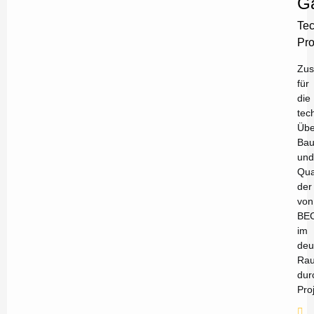
Ga
Tec
Pro
Zus
für
die
tec
Übe
Bau
und
Qua
der
von
BE
im
deu
Ra
dur
Pro