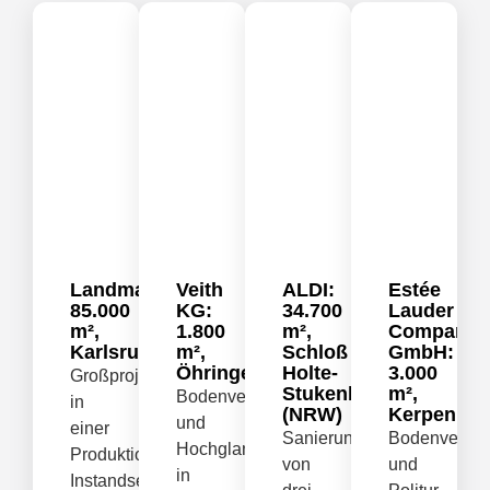
Landmaschinenhersteller:
Veith
ALDI:
Estée
85.000
KG:
34.700
Lauder
m²,
1.800
m²,
Companie
Karlsruhe
m²,
Schloß
GmbH:
Öhringen
Holte-
3.000
Großprojekt
Stukenbrock
m²,
Bodenverfestigung
in
(NRW)
Kerpen
und
einer
Sanierung
Bodenverdic
Hochglanzpolitur
Produktionsanlage:
von
und
in
Instandsetzung,