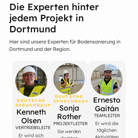
Die Experten hinter
jedem Projekt in
Dortmund
Hier sind unsere Experten für Bodensanierung in
Dortmund und der Region.
DEUTSCHE
Ernesto
DEUTSCHE
SPRACHRAUM
SPRACHRAUM
Sonja
Gaitán
Kenneth
Rother
TEAMLEITER
Olsen
Er wird die
PROJEKTLEITERIN
VERTRIEBSLEITER
täglichen
Sie werden
Er wird sich
Aktivitäten