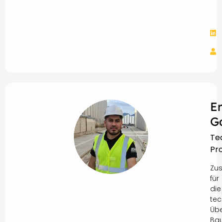
E
G
Te
Pro
Zus
für
die
tec
Üb
Ba