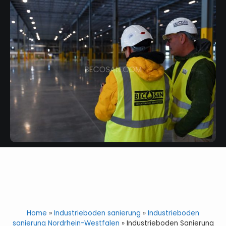
Home
»
Industrieboden sanierung
»
Industrieboden
sanierung Nordrhein-Westfalen
»
Industrieboden Sanierung