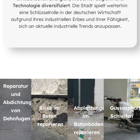
Technologie diversifiziert
. Die Stadt spielt weiterhin
eine Schlüsselrolle in der deutschen Wirtschaft
aufgrund ihres industriellen Erbes und ihrer Fähigkeit,
sich an aktuelle industrielle Trends anzupassen.
Reparatur
und
Abdichtung
Risse im
Abplatzungen
Gussasphal
von
Beton
im
Schleifen
Dehnfugen
reparieren
Betonboden
reparieren