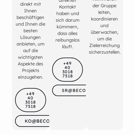
direkten
direkt mit
der Gruppe
Kontakt
Ihnen
leiten,
haben und
beschäftigen
koordinieren
sich darum
und Ihnen die
und
kümmern,
besten
überwachen,
dass alles
Lösungen
um die
reibungslos
anbieten, um
Zielerreichung
läuft.
auf die
sicherzustellen.
wichtigsten
+49
Aspekte des
40
Projekts
3018
7518
einzugehen.
SR@BECOSAN.COM
+49
40
3018
7518
KO@BECOSAN.COM