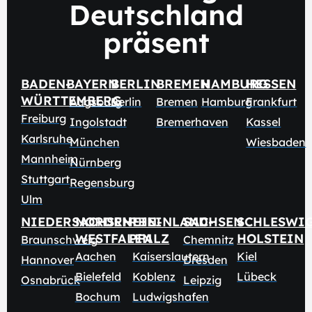
Deutschland
präsent
BADEN-
BAYERN
BERLIN
BREMEN
HAMBURG
HESSEN
WÜRTTEMBERG
Augsburg
Berlin
Bremen
Hamburg
Frankfurt
Freiburg
Ingolstadt
Bremerhaven
Kassel
Karlsruhe
München
Wiesbaden
Mannheim
Nürnberg
Stuttgart
Regensburg
Ulm
NIEDERSACHSEN
NORDRHEIN-
RHEINLAND-
SACHSEN
SCHLESWI
WESTFALEN
PFALZ
HOLSTEIN
Braunschweig
Chemnitz
Aachen
Kaiserslautern
Kiel
Hannover
Dresden
Bielefeld
Koblenz
Lübeck
Osnabrück
Leipzig
Bochum
Ludwigshafen