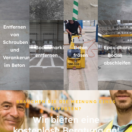
Entfernen
von
Schrauben
Bodenmarkierungen
Beton
Epoxidharz-
und
entfernen
fräsen
Boden
Verankerungen
abschleifen
im Beton
BRAUCHEN SIE DIE MEINUNG EINES
EXPERTEN?
Wir bieten eine
kostenlose Beratung an!