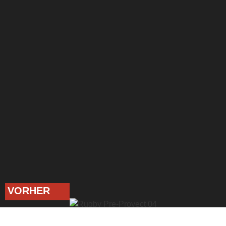
VORHER
NACHHER