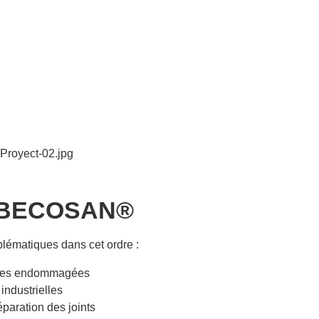
e BECOSAN®​
lématiques dans cet ordre :
zones endommagées
industrielles
éparation des joints