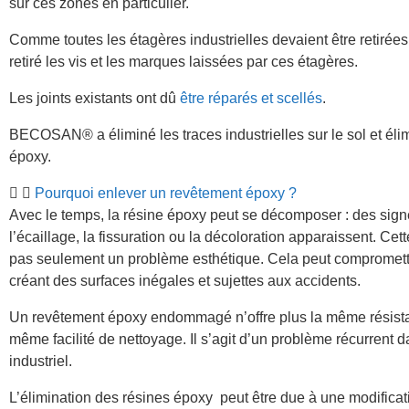
sur ces zones en particulier.
Comme toutes les étagères industrielles devaient être retirée
retiré les vis et les marques laissées par ces étagères.
Les joints existants ont dû
être réparés et scellés
.
BECOSAN® a éliminé les traces industrielles sur le sol et éli
époxy.
Pourquoi enlever un revêtement époxy ?
Avec le temps, la résine époxy peut se décomposer : des sign
l’écaillage, la fissuration ou la décoloration apparaissent. Cett
pas seulement un problème esthétique. Cela peut compromettr
créant des surfaces inégales et sujettes aux accidents.
Un revêtement époxy endommagé n’offre plus la même résista
même facilité de nettoyage. Il s’agit d’un problème récurrent d
industriel.
L’élimination des résines époxy peut être due à une modifica