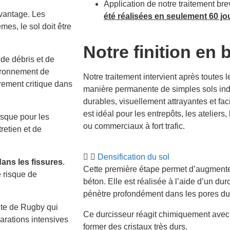
Application de notre traitement
avantage. Les
été réalisées en seulement 60 jo
es, le sol doit être
Notre finition en 
 de débris et de
vironnement de
Notre traitement intervient après toutes 
èrement critique dans
manière permanente de simples sols indu
durables, visuellement attrayantes et fac
est idéal pour les entrepôts, les ateliers
risque pour les
ou commerciaux à fort trafic.
tretien et de
Densification du sol
dans les fissures
.
Cette première étape permet d’augmenter 
e risque de
béton. Elle est réalisée à l’aide d’un du
pénètre profondément dans les pores du
site de Rugby qui
Ce durcisseur réagit chimiquement avec
arations intensives
former des cristaux très durs.