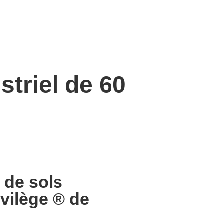
striel de 60
 de sols
ivilège ® de