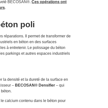
 breveté BECOSAN®.
Ces opérations ont
urs
.
béton poli
les réparations. Il permet de transformer de
striels en béton en des surfaces
iles à entretenir. Le polissage du béton
, les parkings et autres espaces industriels
la densité et la dureté de la surface en
rcisseur –
BECOSAN® Densifier
–
qui
 béton.
 le calcium contenu dans le béton pour