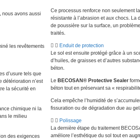
Ce processus renforce non seulement la 
s, nous avons aussi
résistante à l’abrasion et aux chocs. La 
de poussière sur la surface, un problèm
traités.
Enduit de protection
miné les revêtements
Le sol est ensuite protégé grâce à un scel
d’huiles, de graisses et d’autres subst
béton.
es d’usure tels que
Le
BECOSAN® Protective Sealer
forme
e détérioration n’est
béton tout en préservant sa « respirabilit
e la sécurité en
Cela empêche l’humidité de s’accumuler s
fissuration ou de dégradation due au ge
nce chimique ni la
ans le milieu
Polissage
La dernière étape du traitement BECOSA
améliore l’esthétique du sol tout en augm
tion des exigences