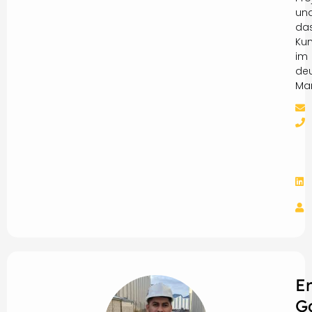
un
da
Ku
im
de
Mar
E
G