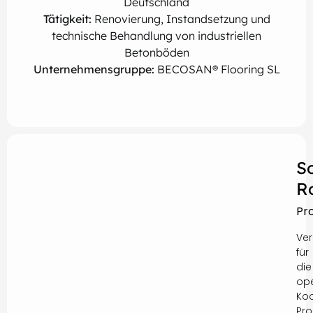
Deutschland
Tätigkeit:
Renovierung, Instandsetzung und
technische Behandlung von industriellen
Betonböden
Unternehmensgruppe:
BECOSAN® Flooring SL
S
R
Pr
Ver
für
die
ope
Koo
Pro