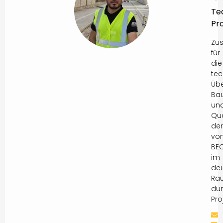
Te
Pro
Zus
für
die
tec
Üb
Ba
un
Qua
der
vo
BE
im
de
Ra
dur
Pro