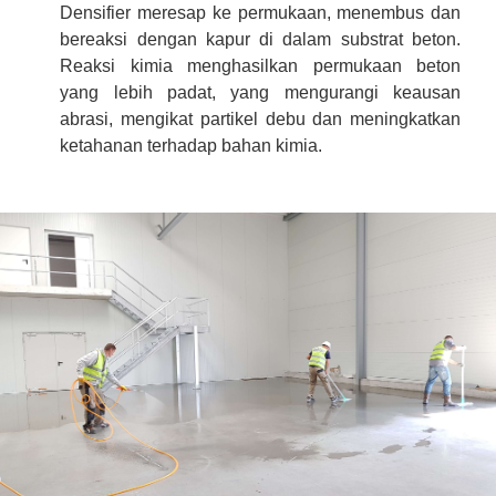
Densifier meresap ke permukaan, menembus dan
bereaksi dengan kapur di dalam substrat beton.
Reaksi kimia menghasilkan permukaan beton
yang lebih padat, yang mengurangi keausan
abrasi, mengikat partikel debu dan meningkatkan
ketahanan terhadap bahan kimia.