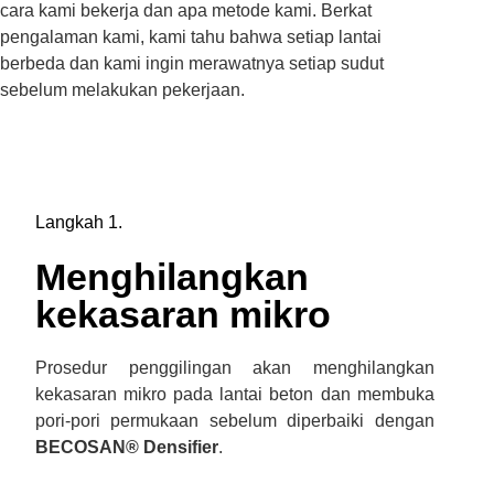
cara kami bekerja dan apa metode kami. Berkat
pengalaman kami, kami tahu bahwa setiap lantai
berbeda dan kami ingin merawatnya setiap sudut
sebelum melakukan pekerjaan.
Langkah 1.
Menghilangkan
kekasaran mikro
Prosedur penggilingan akan menghilangkan
kekasaran mikro pada lantai beton dan membuka
pori-pori permukaan sebelum diperbaiki dengan
BECOSAN® Densifier
.