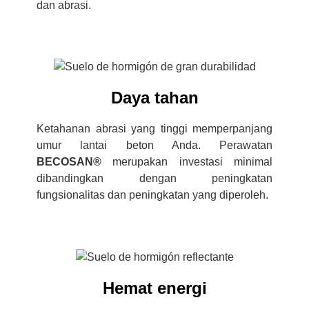
dan abrasi.
Daya tahan
Ketahanan abrasi yang tinggi memperpanjang
umur lantai beton Anda. Perawatan
BECOSAN®
merupakan investasi minimal
dibandingkan dengan peningkatan
fungsionalitas dan peningkatan yang diperoleh.
Hemat energi