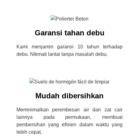
Garansi tahan debu
Kami menjamin garansi 10 tahun terhadap
debu. Nikmati lantai tanpa masalah debu.
Mudah dibersihkan
Meminimalkan perembesan air dan zat cair
lainnya pada permukaan, membuat
pembersihan yang efisien dalam waktu yang
lebih cepat.