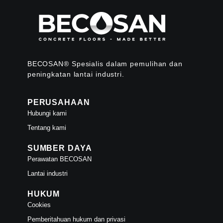
BECOSAN® Spesialis dalam pemulihan dan
peningkatan lantai industri.
PERUSAHAAN
Hubungi kami
Tentang kami
SUMBER DAYA
Perawatan BECOSAN
Lantai industri
HUKUM
Cookies
Pemberitahuan hukum dan privasi