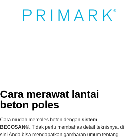
Cara merawat lantai
beton poles
Cara mudah memoles beton dengan
sistem
BECOSAN®.
Tidak perlu membahas detail teknisnya, di
sini Anda bisa mendapatkan gambaran umum tentang