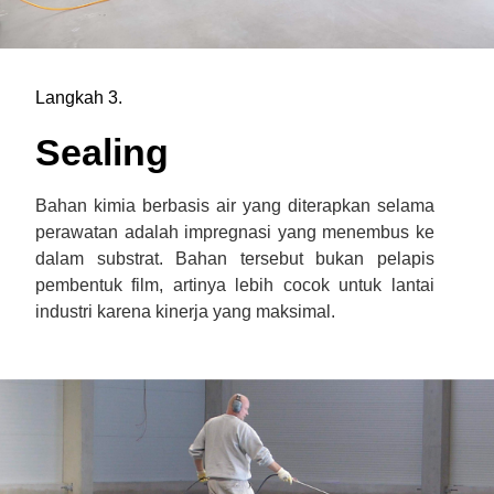
Langkah 3.
Sealing
Bahan kimia berbasis air yang diterapkan selama
perawatan adalah impregnasi yang menembus ke
dalam substrat. Bahan tersebut bukan pelapis
pembentuk film, artinya lebih cocok untuk lantai
industri karena kinerja yang maksimal.