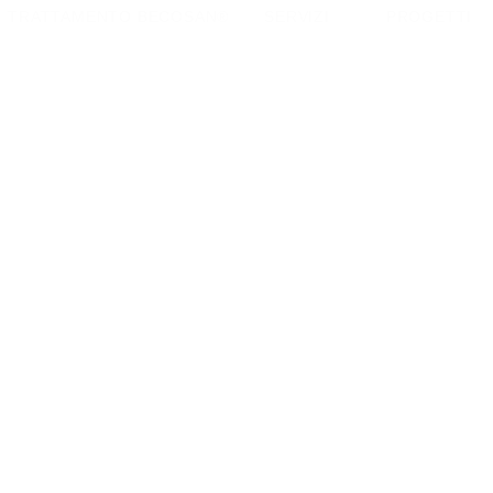
TRATTAMENTO BECOSAN®
SERVIZI
PROGETTI
 pavimenti indu
itura per pavimenti industriali. Resistente, durevole e senza polv