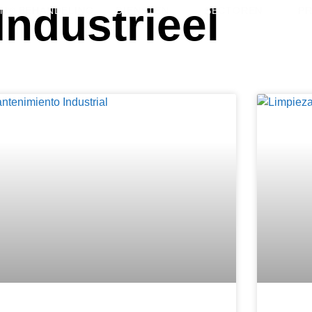
Industrieel
N® BEHANDELING
DIENSTEN
SECTOREN
P