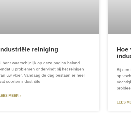
Industriële reiniging
Hoe 
indu
U bent waarschijnlijk op deze pagina beland
omdat u problemen ondervindt bij het reinigen
Bij een 
van uw vloer. Vandaag de dag bestaan er heel
op voch
wat soorten industriële
Vochtigh
problee
LEES MEER »
LEES M