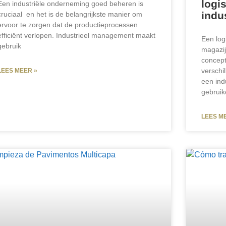
logi
Een industriële onderneming goed beheren is
indu
cruciaal en het is de belangrijkste manier om
ervoor te zorgen dat de productieprocessen
efficiënt verlopen. Industrieel management maakt
Een log
gebruik
magazij
concept
verschi
LEES MEER »
een ind
gebruik
LEES M