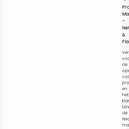
Pr
Ma
–
Ne
&
Fl
Ver
vo
de
ope
coö
pro
en
het
kla
bi
de
Ne
mar