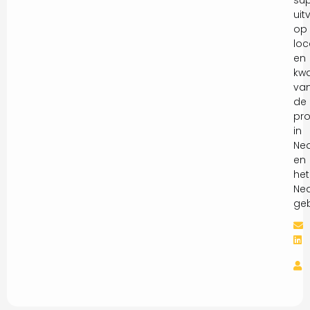
uit
op
loc
en
kwa
va
de
pro
in
Ne
en
het
Ned
geb