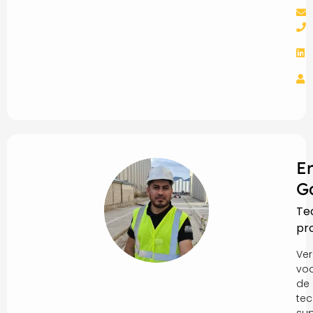
E
G
Te
pr
Ver
vo
de
tec
sup