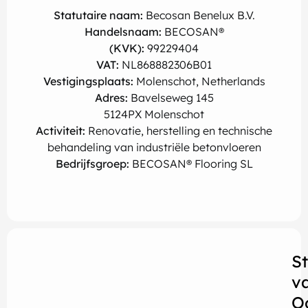
Statutaire naam:
Becosan Benelux B.V.
Handelsnaam:
BECOSAN®
(KVK):
99229404
VAT:
NL868882306B01
Vestigingsplaats:
Molenschot, Netherlands
Adres:
Bavelseweg 145
5124PX Molenschot
Activiteit:
Renovatie, herstelling en technische
behandeling van industriële betonvloeren
Bedrijfsgroep:
BECOSAN® Flooring SL
S
v
O