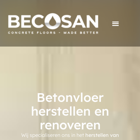
Betonvloer
herstellen en
renoveren
Wij specialiseren ons in het
herstellen van