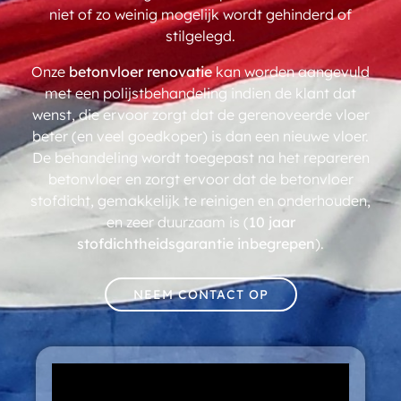
niet of zo weinig mogelijk wordt gehinderd of
stilgelegd.
Onze
betonvloer renovatie
kan worden aangevuld
met een polijstbehandeling indien de klant dat
wenst, die ervoor zorgt dat de gerenoveerde vloer
beter (en veel goedkoper) is dan een nieuwe vloer.
De behandeling wordt toegepast na het repareren
betonvloer en zorgt ervoor dat de betonvloer
stofdicht, gemakkelijk te reinigen en onderhouden,
en zeer duurzaam is (
10 jaar
stofdichtheidsgarantie inbegrepen
).
NEEM CONTACT OP