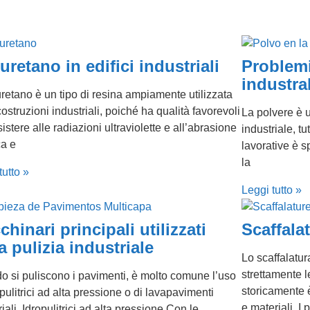
uretano in edifici industriali
Problemi
industral
iuretano è un tipo di resina ampiamente utilizzata
costruzioni industriali, poiché ha qualità favorevoli
La polvere è 
sistere alle radiazioni ultraviolette e all’abrasione
industriale, tu
ca e
lavorative è s
la
tutto »
Leggi tutto »
hinari principali utilizzati
Scaffalat
a pulizia industriale
Lo scaffalatur
strettamente l
 si puliscono i pavimenti, è molto comune l’uso
storicamente è
opulitrici ad alta pressione o di lavapavimenti
e materiali. I 
riali. Idropulitrici ad alta pressione Con le