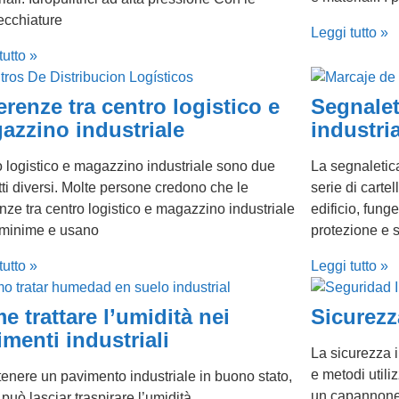
ecchiature
Leggi tutto »
tutto »
erenze tra centro logistico e
Segnalet
azzino industriale
industri
 logistico e magazzino industriale sono due
La segnaletica
ti diversi. Molte persone credono che le
serie di cartel
enze tra centro logistico e magazzino industriale
edificio, fung
 minime e usano
protezione e s
tutto »
Leggi tutto »
e trattare l’umidità nei
Sicurezz
imenti industriali
La sicurezza i
e metodi utili
tenere un pavimento industriale in buono stato,
un capannone, 
 può lasciar traspirare l’umidità.