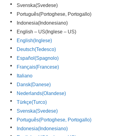
Svenska
(
Svedese
)
Português
(
Portoghese, Portogallo
)
Indonesia
(
Indonesiano
)
English – US
(
Inglese – US
)
English
(
Inglese
)
Deutsch
(
Tedesco
)
Español
(
Spagnolo
)
Français
(
Francese
)
Italiano
Dansk
(
Danese
)
Nederlands
(
Olandese
)
Türkçe
(
Turco
)
Svenska
(
Svedese
)
Português
(
Portoghese, Portogallo
)
Indonesia
(
Indonesiano
)