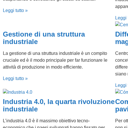
appar
Leggi tutto »
Leggi 
Gestione di una struttura
Diff
industriale
mag
La gestione di una struttura industriale è un compito
Centro
cruciale ed è il modo principale per far funzionare le
concet
attività di produzione in modo efficiente.
differ
siano
Leggi tutto »
Leggi 
Industria 4.0, la quarta rivoluzione
Com
industriale
pav
L’industria 4.0 è il massimo obiettivo tecno-
Per ot
economico che i paesi sviluppati hanno fissato per
non si