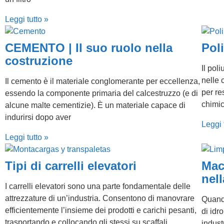
Leggi tutto »
CEMENTO | Il suo ruolo nella
Poli
costruzione
Il pol
nelle 
Il cemento è il materiale conglomerante per eccellenza,
per re
essendo la componente primaria del calcestruzzo (e di
chimi
alcune malte cementizie). È un materiale capace di
indurirsi dopo aver
Leggi 
Leggi tutto »
Tipi di carrelli elevatori
Macc
nell
I carrelli elevatori sono una parte fondamentale delle
attrezzature di un’industria. Consentono di manovrare
Quando
efficientemente l’insieme dei prodotti e carichi pesanti,
di idr
trasportando e collocando gli stessi su scaffali
indust