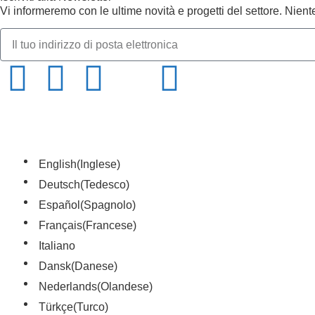
Vi informeremo con le ultime novità e progetti del settore. Nien
English
(
Inglese
)
Deutsch
(
Tedesco
)
Español
(
Spagnolo
)
Français
(
Francese
)
Italiano
Dansk
(
Danese
)
Nederlands
(
Olandese
)
Türkçe
(
Turco
)