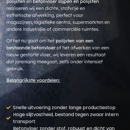
polijsten
en
betonvloer slijpen en polijsten
realiseren wij een dichte, stofvrije en
esthetische afwerking, perfect voor
magazijnen, logistieke centra, supermarkten en
andere industriële of commerciële ruimtes.
Of het nu gaat om het
polijsten van een
bestaande betonvloer
of het afwerken van een
nieuw gestorte vloer, wij leveren een resultaat
dat jarenlang meegaat, zelfs onder intensief
gebruik.
Belangrijkste voordelen:
Snelle uitvoering zonder lange productiestop
Hoge slijtvastheid, bestand tegen zwaar intern
transport
Betonvloer zonder stof, robuust en dicht van