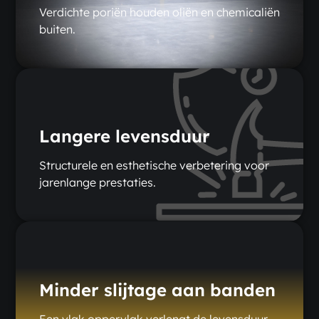
Verdichte poriën houden oliën en chemicaliën
buiten.
Langere levensduur
Structurele en esthetische verbetering voor
jarenlange prestaties.
Minder slijtage aan banden
Een vlak oppervlak verlengt de levensduur