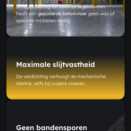
In tegenstelling tot hars- of tegelvloeren
heeft een
gepolierde betonvloer
geen was of
speciale middelen nodig.
Maximale slijtvastheid
De verdichting verhoogt de mechanische
sterkte, zelfs bij oudere vloeren.
Geen bandensporen