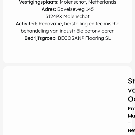
Vestigingsplaats:
Molenschot, Netherlands
Adres:
Bavelseweg 145
5124PX Molenschot
Activiteit:
Renovatie, herstelling en technische
behandeling van industriële betonvloeren
Bedrijfsgroep:
BECOSAN® Flooring SL
S
v
O
Pr
Ma
–
Ne