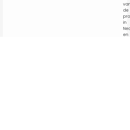
va
de
pro
in
Ne
en
het
Ned
geb