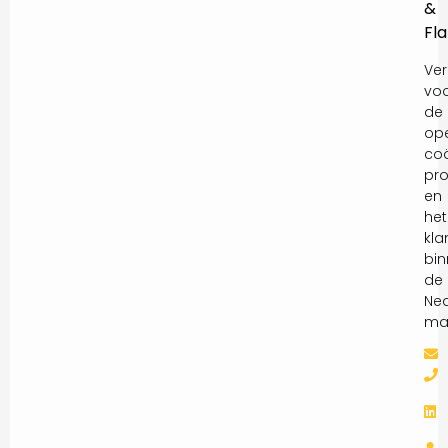
&
Fl
Ver
vo
de
ope
coö
pro
en
het
kla
bi
de
Ne
mar