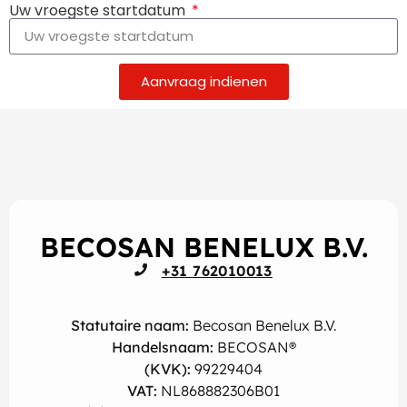
Uw vroegste startdatum
Aanvraag indienen
BECOSAN BENELUX B.V.
+31 762010013
Statutaire naam:
Becosan Benelux B.V.
Handelsnaam:
BECOSAN®
(KVK):
99229404
VAT:
NL868882306B01