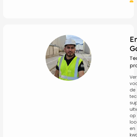
E
G
Te
pr
Ver
vo
de
tec
sup
uit
op
loc
en
kwa