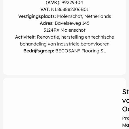
(KVK):
99229404
VAT:
NL868882306B01
Vestigingsplaats:
Molenschot, Netherlands
Adres:
Bavelseweg 145
5124PX Molenschot
Activiteit:
Renovatie, herstelling en technische
behandeling van industriële betonvloeren
Bedrijfsgroep:
BECOSAN® Flooring SL
S
v
O
Pr
Ma