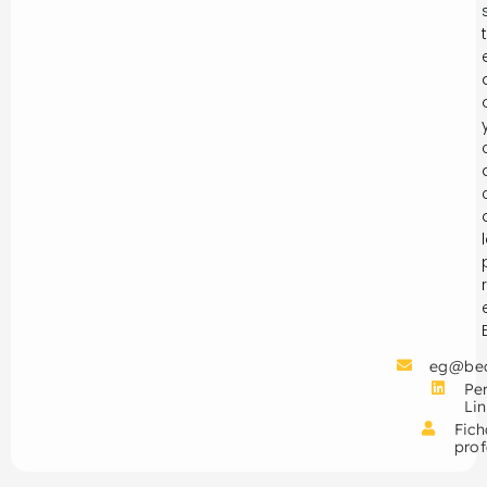
eg@be
Per
Li
Fich
prof