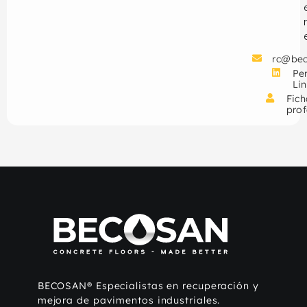
rc@be
Per
Li
Fich
prof
BECOSAN® Especialistas en recuperación y
mejora de pavimentos industriales.