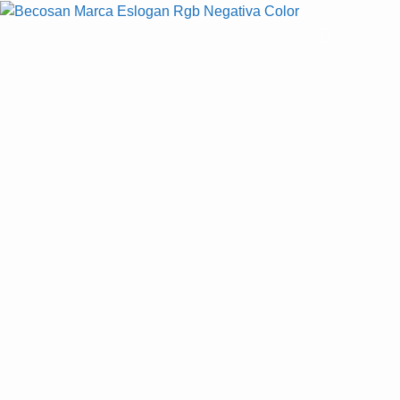
Eliminación de
pavimento epoxi y
desbaste de hormigón
industrial
El pavimento de resina epoxi tiene una vida útil limitada y
genera problemas recurrentes de mantenimiento.
BECOSAN® ofrece eliminación técnica de resinas y
recuperación del hormigón subyacente en naves