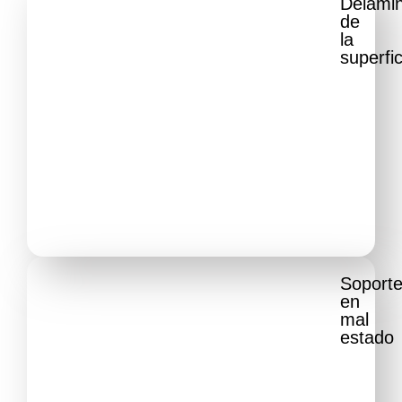
Delami
de
la
superfic
Soport
en
mal
estado