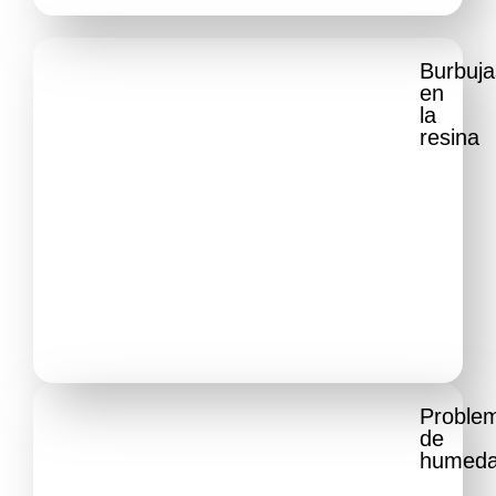
Burbuja
en
la
resina​
Proble
de
humeda