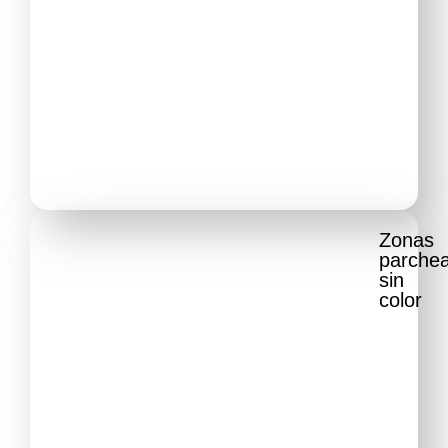
Zonas
parche
sin
color