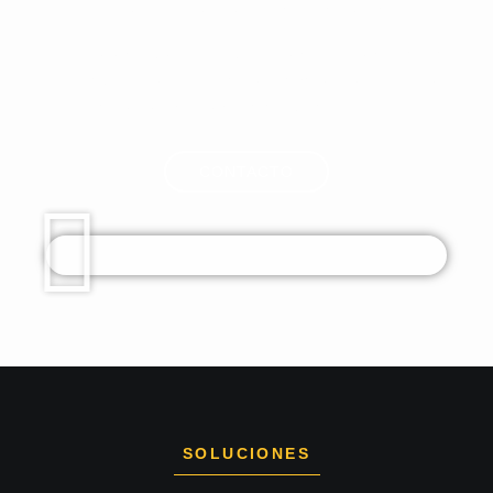
reconstrucción completa de la solera.
Nuestro objetivo es intervenir sobre el problema real
del pavimento y ejecutar los trabajos con el menor
impacto posible sobre la actividad del cliente.
CONTACTO
SOLUCIONES