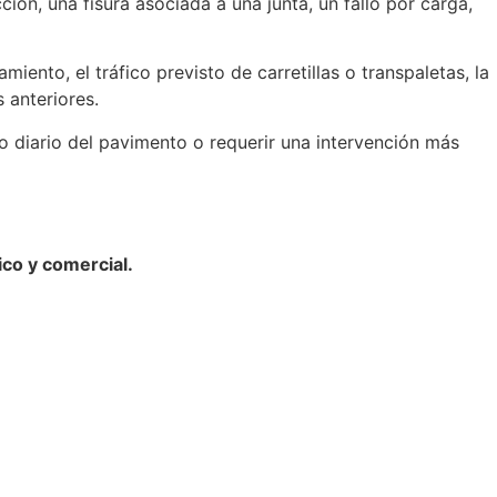
ción, una fisura asociada a una junta, un fallo por carga,
iento, el tráfico previsto de carretillas o transpaletas, la
 anteriores.
o diario del pavimento o requerir una intervención más
co y comercial.