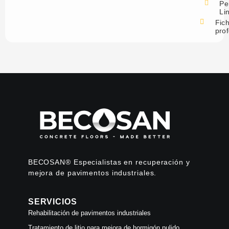
Per
Li
Fic
prof
BECOSAN® Especialistas en recuperación y
mejora de pavimentos industriales.
SERVICIOS
Rehabilitación de pavimentos industriales
Tratamiento de litio para mejora de hormigón pulido