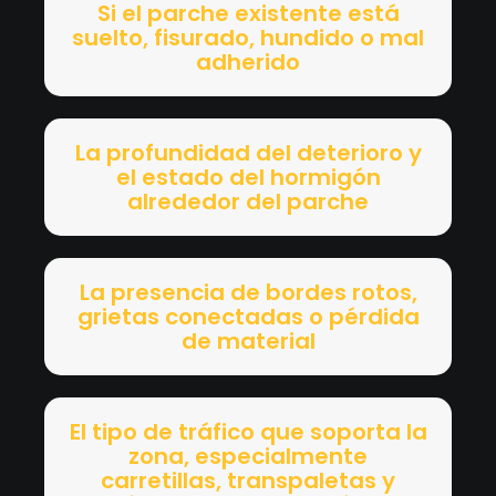
Si el parche existente está
suelto, fisurado, hundido o mal
adherido
La profundidad del deterioro y
el estado del hormigón
alrededor del parche
La presencia de bordes rotos,
grietas conectadas o pérdida
de material
El tipo de tráfico que soporta la
zona, especialmente
carretillas, transpaletas y