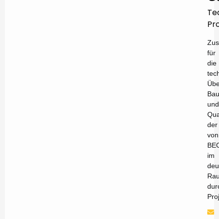
Te
Pro
Zus
für
die
tec
Übe
Bau
und
Qua
der
von
BE
im
deu
Ra
dur
Pro