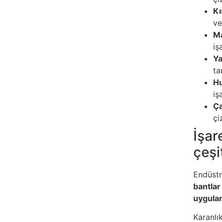
Kı
ve
Ma
iş
Ya
ta
Hu
iş
Ça
çi
İşar
çeşi
Endüstr
bantlar
uygulan
Karanlı