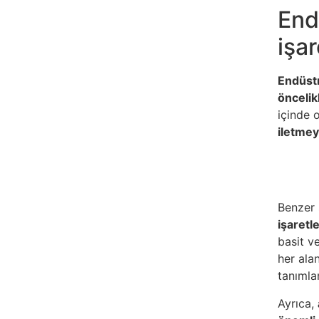
End
işa
Endüstr
öncelik
içinde 
iletme
Benzer 
işaretl
basit ve
her alan
tanımla
Ayrıca,