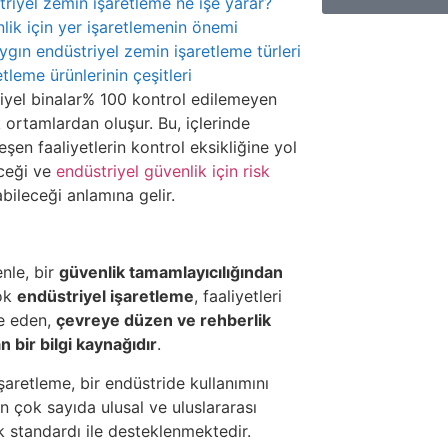
riyel zemin işaretleme ne işe yarar?
lik için yer işaretlemenin önemi
ygın endüstriyel zemin işaretleme türleri
etleme ürünlerinin çeşitleri
iyel binalar% 100 kontrol edilemeyen
 ortamlardan oluşur. Bu, içlerinde
şen faaliyetlerin kontrol eksikliğine yol
ceği ve
endüstriyel güvenlik için risk
abileceği anlamına gelir.
nle, bir
güvenlik tamamlayıcılığından
ok
endüstriyel işaretleme
, faaliyetleri
ze eden,
çevreye düzen ve rehberlik
n bir bilgi kaynağıdır
.
şaretleme, bir endüstride kullanımını
n çok sayıda ulusal ve uluslararası
k standardı ile desteklenmektedir.