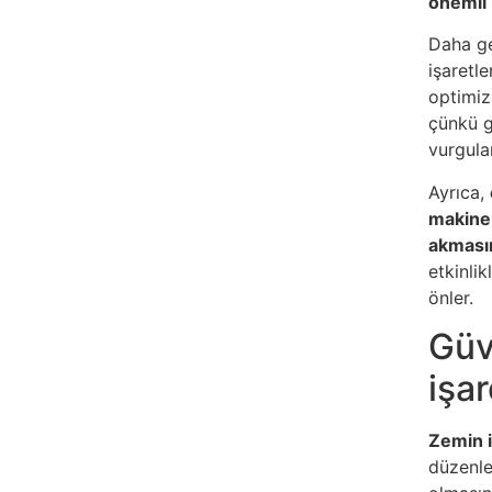
önemli 
Daha ge
işaretl
optimiz
çünkü gö
vurgular
Ayrıca,
makine 
akması
etkinlik
önler.
Güv
işa
Zemin 
düzenle