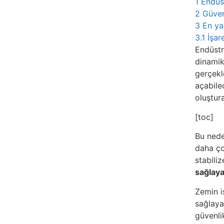
1
Endüst
2
Güven
3
En ya
3.1
İşar
Endüstr
dinamik
gerçekle
açabile
oluştur
[toc]
Bu nede
daha ç
stabili
sağlaya
Zemin i
sağlaya
güvenli