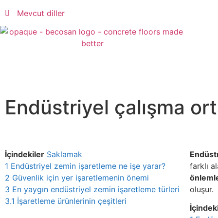
Mevcut diller
Endüstriyel çalışma or
İçindekiler
Saklamak
Endüstr
1
Endüstriyel zemin işaretleme ne işe yarar?
farklı a
2
Güvenlik için yer işaretlemenin önemi
önlemle
3
En yaygın endüstriyel zemin işaretleme türleri
oluşur.
3.1
İşaretleme ürünlerinin çeşitleri
İçindek