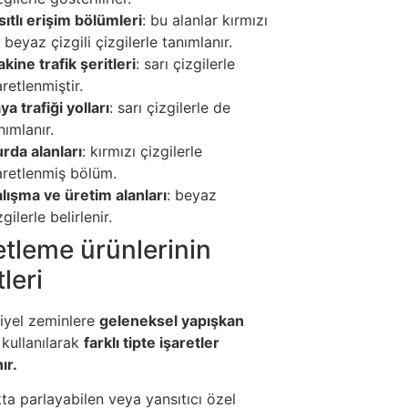
sıtlı erişim bölümleri
: bu alanlar kırmızı
 beyaz çizgili çizgilerle tanımlanır.
kine trafik şeritleri
: sarı çizgilerle
aretlenmiştir.
ya trafiği yolları
: sarı çizgilerle de
nımlanır.
rda alanları
: kırmızı çizgilerle
aretlenmiş bölüm.
lışma ve üretim alanları
: beyaz
zgilerle belirlenir.
etleme ürünlerinin
tleri
iyel zeminlere
geleneksel yapışkan
kullanılarak
farklı tipte işaretler
ır.
kta parlayabilen veya yansıtıcı özel