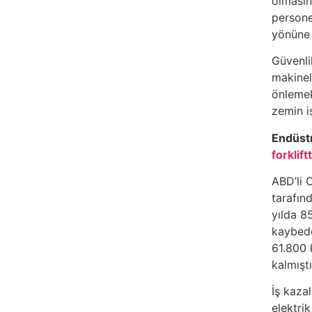
olmasın
persone
yönüne 
Güvenli
makinele
önlemek
zemin iş
Endüstr
forkliftt
ABD’li 
tarafınd
yılda 85
kaybede
61.800 
kalmıştı
İş kaza
elektri