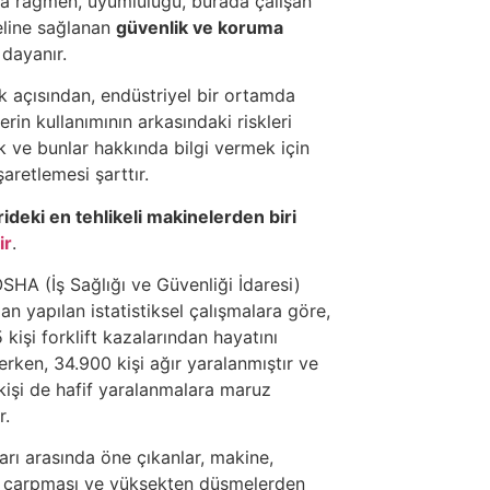
a rağmen, uyumluluğu, burada çalışan
line sağlanan
güvenlik ve koruma
dayanır.
k açısından, endüstriyel bir ortamda
rin kullanımının arkasındaki riskleri
 ve bunlar hakkında bilgi vermek için
aretlemesi şarttır.
ideki en tehlikeli makinelerden biri
ir
.
OSHA (İş Sağlığı ve Güvenliği İdaresi)
an yapılan istatistiksel çalışmalara göre,
 kişi forklift kazalarından hayatını
rken, 34.900 kişi ağır yaralanmıştır ve
kişi de hafif yaralanmalara maruz
r.
ları arasında öne çıkanlar, makine,
k çarpması ve yüksekten düşmelerden