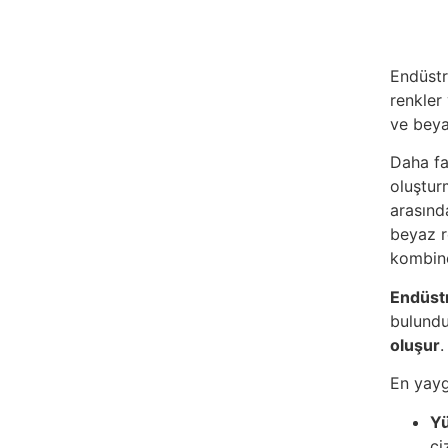
Endüstri
renkler 
ve beya
Daha fa
oluşturm
arasınd
beyaz r
kombine
Endüstr
bulund
oluşur
.
En yaygı
Yü
çi