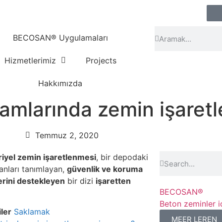
BECOSAN® Uygulamaları
Hizmetlerimiz
Projects
Hakkımızda
tamlarında zemin işaret
Temmuz 2, 2020
iyel zemin işaretlenmesi
, bir depodaki
lanları tanımlayan,
güvenlik ve koruma
rini destekleyen
bir dizi
işaretten
BECOSAN®
Beton zeminler iç
iler
Saklamak
MEER LEREN