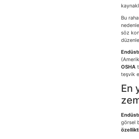
kaynakl
Bu raha
nedenle
söz kon
düzenle
Endüstr
(Amerik
OSHA
t
teşvik 
En 
zem
Endüstr
görsel 
özellikt