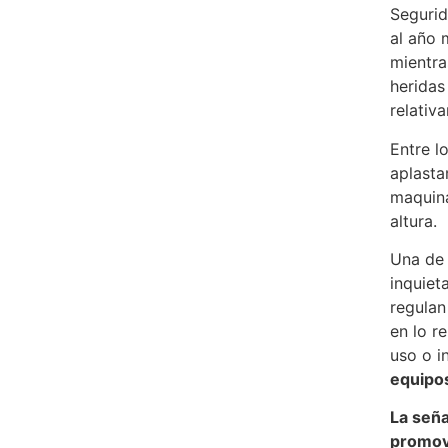
Segurid
al año 
mientra
heridas
relativ
Entre l
aplasta
maquina
altura.
Una de 
inquiet
regulan
en lo r
uso o i
equipos
La seña
promov