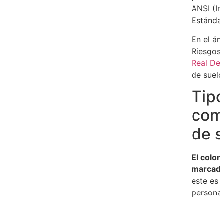
ANSI (I
Estánd
En el á
Riesgos
Real D
de suel
Tip
com
de 
El colo
marcado
este es
persona