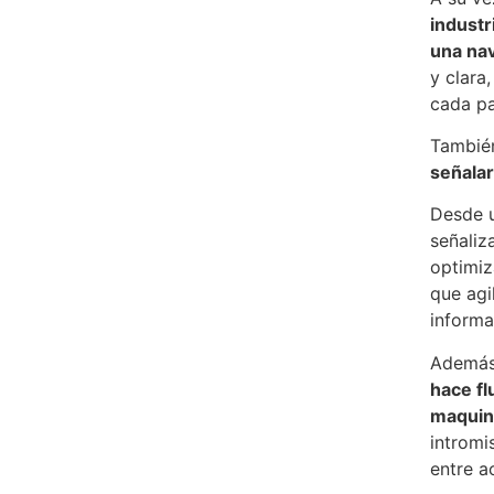
industr
una na
y clara,
cada pa
Tambié
señalar
Desde u
señaliz
optimiz
que agi
informa
Ademá
hace fl
maquina
intromi
entre a