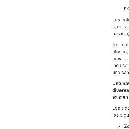
bo
Los col
señaliza
naranja,
Normati
blanco,
mayor c
Incluso
una señ
Una nav
diversa
existen
Los tip
los sigu
Zo