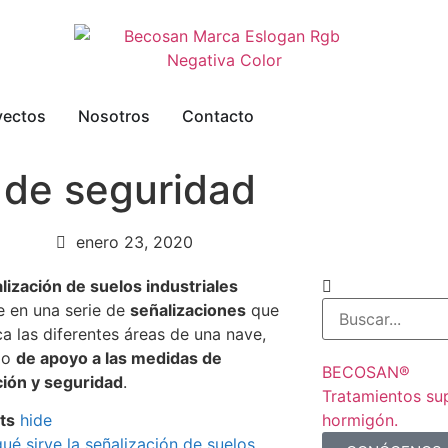
yectos
Nosotros
Contacto
l de seguridad
enero 23, 2020
lización de suelos industriales
e en una serie de
señalizaciones
que
ica las diferentes áreas de una nave,
do
de apoyo a las medidas de
BECOSAN®
ión y seguridad
.
Tratamientos su
hormigón.
ts
hide
ué sirve la señalización de suelos