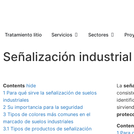
Tratamiento litio
Servicios
Sectores
Pro
Señalización industria
Contents
hide
La
seña
1
Para qué sirve la señalización de suelos
consist
industriales
identif
2
Su importancia para la seguridad
sirvien
3
Tipos de colores más comunes en el
protecc
marcado de suelos industriales
Conten
3.1
Tipos de productos de señalización
1
Para q