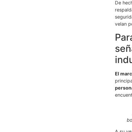
De hech
respal
segurid
velan p
Par
señ
ind
El marc
princip
person
encuent
bo
A su ve