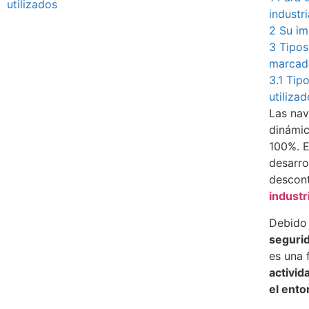
utilizados
industri
2
Su im
3
Tipos
marcado
3.1
Tipo
utiliza
Las nav
dinámic
100%. E
desarro
descont
industr
Debido
seguri
es una 
activid
el ento