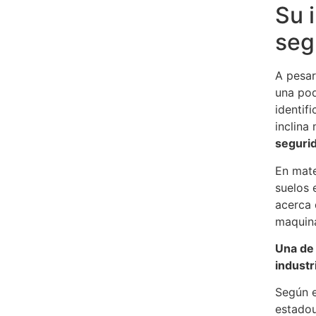
Su 
seg
A pesar
una pod
identifi
inclina
seguri
En mate
suelos 
acerca 
maquina
Una de 
industr
Según e
estado