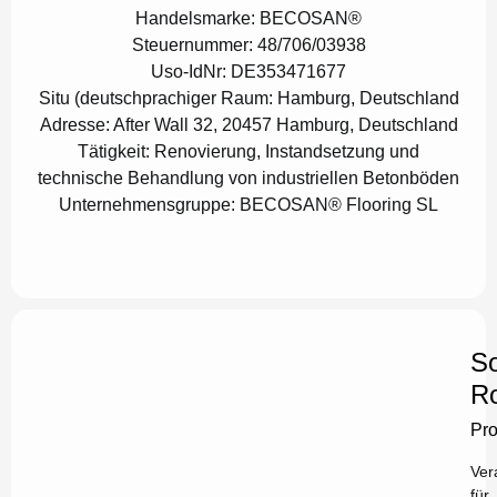
Handelsmarke:
BECOSAN®
Steuernummer:
48/706/03938
Uso-IdNr:
DE353471677
Situ (deutschprachiger Raum:
Hamburg, Deutschland
Adresse:
After Wall 32, 20457 Hamburg, Deutschland
Tätigkeit:
Renovierung, Instandsetzung und
technische Behandlung von industriellen Betonböden
Unternehmensgruppe:
BECOSAN® Flooring SL
So
Ro
Pr
Ver
für