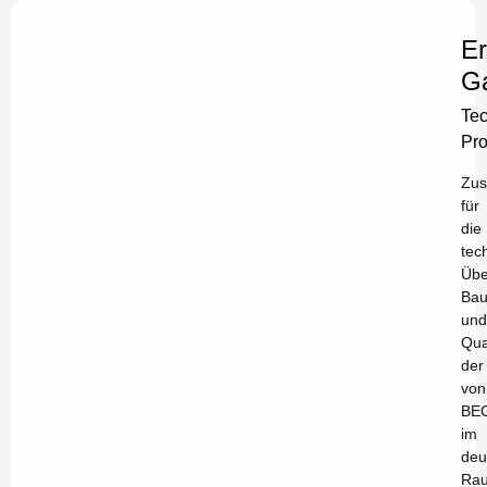
Er
Ga
Tec
Pro
Zus
für
die
tec
Übe
Bau
und
Qua
der
von
BE
im
deu
Ra