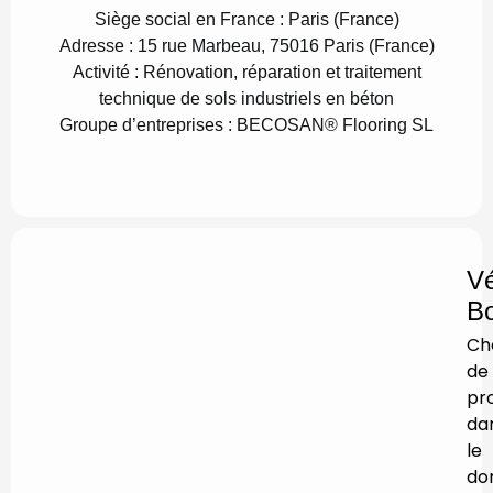
Siège social en France :
Paris (France)
Adresse :
15 rue Marbeau, 75016 Paris (France)
Activité :
Rénovation, réparation et traitement
technique de sols industriels en béton
G
roupe d’entreprises :
BECOSAN® Flooring SL
Vé
B
Ch
de
pro
da
le
do