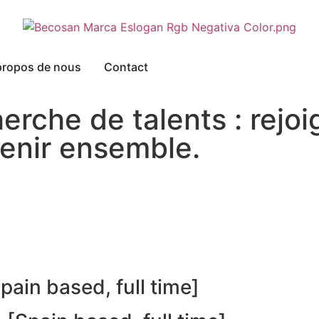
propos de nous
Contact
rche de talents : rejoi
venir ensemble.
Spain based, full time]