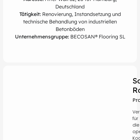
Deutschland
Tätigkeit:
Renovierung, Instandsetzung und
technische Behandlung von industriellen
Betonböden
Unternehmensgruppe:
BECOSAN® Flooring SL
S
R
Pr
Ver
für
die
ope
Koo