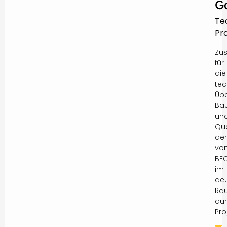
G
Te
Pro
Zus
für
die
tec
Üb
Ba
un
Qua
der
vo
BE
im
de
Ra
dur
Pro