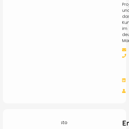
Pro
un
da
Ku
im
de
Mar
E