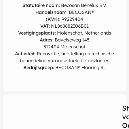
Statutaire naam:
Becosan Benelux B.V.
Handelsnaam:
BECOSAN®
(KVK):
99229404
VAT:
NL868882306B01
Vestigingsplaats:
Molenschot, Netherlands
Adres:
Bavelseweg 145
5124PX Molenschot
Activiteit:
Renovatie, herstelling en technische
behandeling van industriële betonvloeren
Bedrijfsgroep:
BECOSAN® Flooring SL
S
v
O