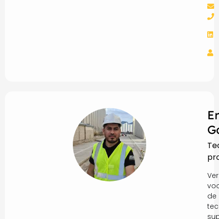
E
G
Te
pr
Ver
vo
de
tec
sup