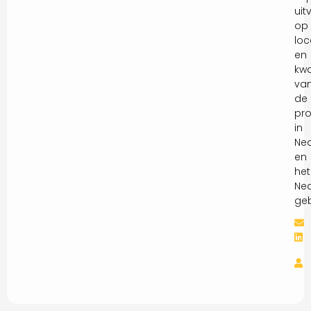
uit
op
loc
en
kwa
va
de
pro
in
Ne
en
het
Ned
geb