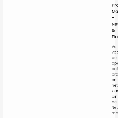
Pr
Ma
–
Ne
&
Fl
Ver
vo
de
ope
coö
pro
en
het
kla
bi
de
Ne
mar