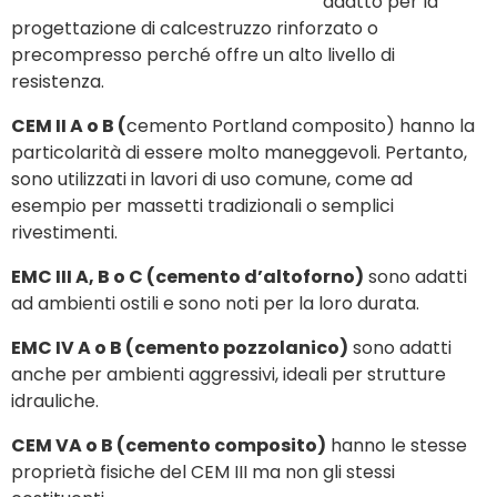
adatto per la
progettazione di calcestruzzo rinforzato o
precompresso perché offre un alto livello di
resistenza.
CEM II A o B (
cemento Portland composito) hanno la
particolarità di essere molto maneggevoli. Pertanto,
sono utilizzati in lavori di uso comune, come ad
esempio per massetti tradizionali o semplici
rivestimenti.
EMC III A, B o C (cemento d’altoforno)
sono adatti
ad ambienti ostili e sono noti per la loro durata.
EMC IV A o B (cemento pozzolanico)
sono adatti
anche per ambienti aggressivi, ideali per strutture
idrauliche.
CEM VA o B (cemento composito)
hanno le stesse
proprietà fisiche del CEM III ma non gli stessi