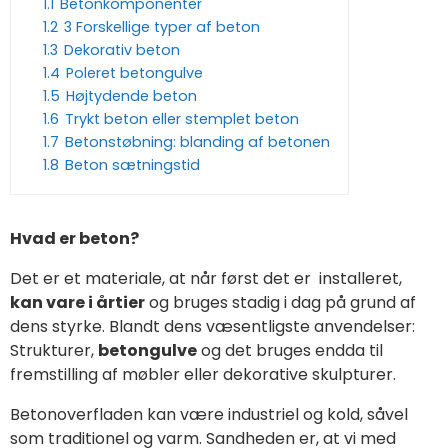
1.1
Betonkomponenter
1.2
3 Forskellige typer af beton
1.3
Dekorativ beton
1.4
Poleret betongulve
1.5
Højtydende beton
1.6
Trykt beton eller stemplet beton
1.7
Betonstøbning: blanding af betonen
1.8
Beton sætningstid
Hvad er beton?
Det er et materiale, at når først det er installeret,
kan vare i årtier
og bruges stadig i dag på grund af
dens styrke. Blandt dens væsentligste anvendelser:
Strukturer,
betongulve
og det bruges endda til
fremstilling af møbler eller dekorative skulpturer.
Betonoverfladen kan være industriel og kold, såvel
som traditionel og varm. Sandheden er, at vi med