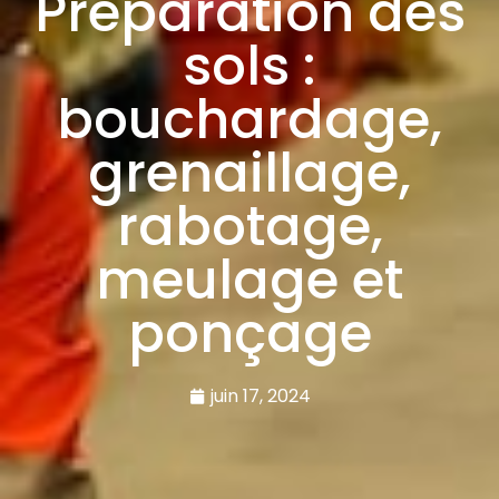
Préparation des
sols :
bouchardage,
grenaillage,
rabotage,
meulage et
ponçage
juin 17, 2024