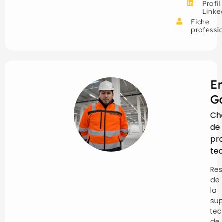
Profil
Linke
Fiche
professi
E
G
Ch
de
pro
te
Re
de
la
sup
tec
de