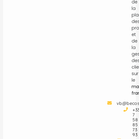
de
la
pla
de
pro
et
de
la
ges
de
cli
sur
le
ma
fr
vb@becos
+3
7
58
85
73
93