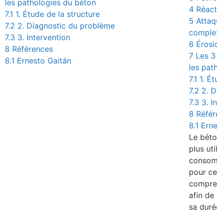
les pathologies du béton
4
Réact
7.1
1. Étude de la structure
5
Attaq
7.2
2. Diagnostic du problème
comple
7.3
3. Intervention
6
Érosi
8
Références
7
Les 3
8.1
Ernesto Gaitán
les pat
7.1
1. É
7.2
2. 
7.3
3. I
8
Référ
8.1
Erne
Le béto
plus ut
consomm
pour cet
compren
afin de
sa duré