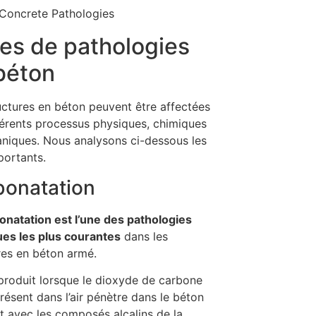
es de pathologies
béton
uctures en béton peuvent être affectées
férents processus physiques, chimiques
niques. Nous analysons ci-dessous les
portants.
bonatation
onatation est l’une des pathologies
es les plus courantes
dans les
res en béton armé.
 produit lorsque le dioxyde de carbone
résent dans l’air pénètre dans le béton
it avec les composés alcalins de la