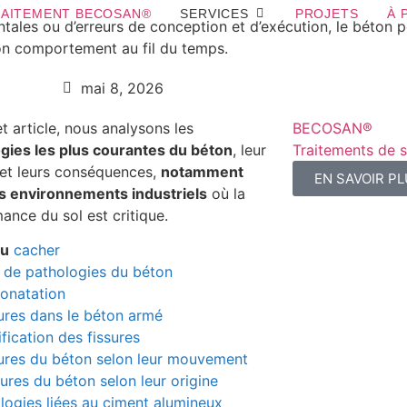
AITEMENT BECOSAN®
SERVICES
PROJETS
À 
ales ou d’erreurs de conception et d’exécution, le béton p
 son comportement au fil du temps.
mai 8, 2026
t article, nous analysons les
BECOSAN®
gies les plus courantes du béton
, leur
Traitements de s
 et leurs conséquences,
notamment
EN SAVOIR P
s environnements industriels
où la
ance du sol est critique.
nu
cacher
 de pathologies du béton
onatation
ures dans le béton armé
ification des fissures
ures du béton selon leur mouvement
sures du béton selon leur origine
logies liées au ciment alumineux