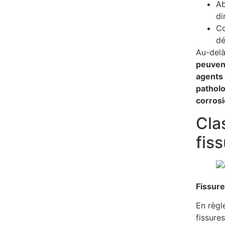
Ab
di
Co
dé
Au-delà
peuvent
agents 
patholo
corros
Cla
fis
Fissure
En règl
fissures