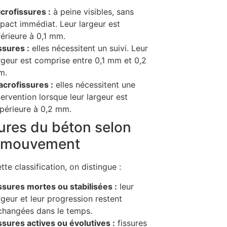
crofissures :
à peine visibles, sans
pact immédiat. Leur largeur est
férieure à 0,1 mm.
ssures :
elles nécessitent un suivi. Leur
rgeur est comprise entre 0,1 mm et 0,2
m.
crofissures :
elles nécessitent une
tervention lorsque leur largeur est
périeure à 0,2 mm.
ures du béton selon
r mouvement
te classification, on distingue :
ssures mortes ou stabilisées :
leur
rgeur et leur progression restent
changées dans le temps.
ssures actives ou évolutives :
fissures