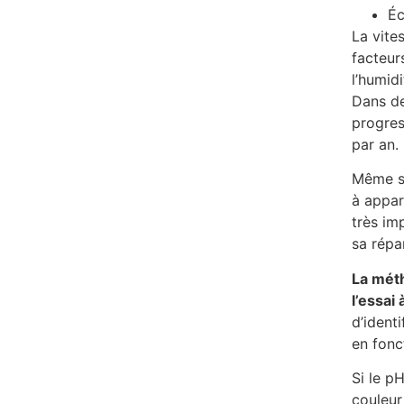
Éc
La vite
facteur
l’humidi
Dans de
progres
par an.
Même si
à appar
très im
sa répa
La méth
l’essai
d’ident
en fonc
Si le p
couleur