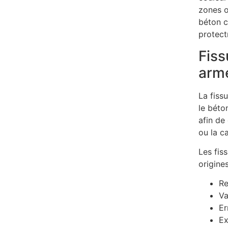
zones o
béton c
protect
Fiss
arm
La fiss
le béto
afin de 
ou la ca
Les fis
origines
Re
Va
Er
Ex