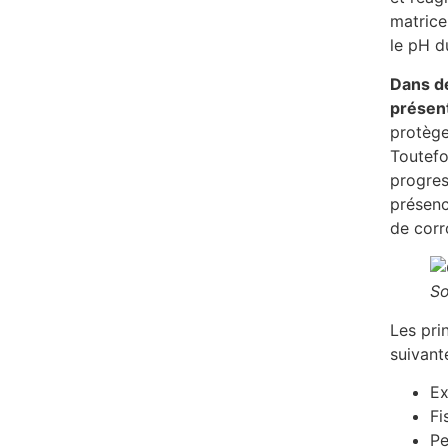
matrice
le pH d
Dans de
présen
protège
Toutefo
progres
présenc
de cor
So
Les pri
suivant
Ex
Fi
Pe