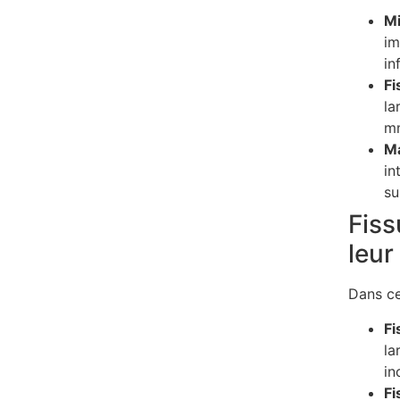
Mi
im
in
Fi
la
m
Ma
in
su
Fiss
leu
Dans cet
Fi
la
in
Fi