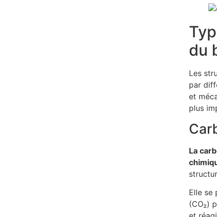
Typ
du 
Les str
par dif
et méca
plus im
Car
La carb
chimiqu
structu
Elle se
(CO₂) p
et réag