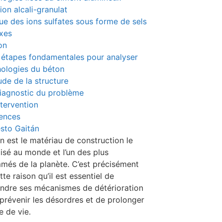
ion alcali-granulat
ue des ions sulfates sous forme de sels
xes
on
 étapes fondamentales pour analyser
hologies du béton
tude de la structure
Diagnostic du problème
ntervention
ences
sto Gaitán
n est le matériau de construction le
ilisé au monde et l’un des plus
és de la planète. C’est précisément
te raison qu’il est essentiel de
dre ses mécanismes de détérioration
 prévenir les désordres et de prolonger
e de vie.