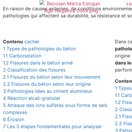
TR
En raison de causes externes, de conditions environnement
pathologies qui affectent sa durabilité, sa résistance et
Contenu
cacher
Dans ce
1
Types de pathologies du béton
patholo
1.1
Carbonatation
origine
1.2
Fissures dans le béton armé
dans le
2
Classification des fissures
perform
2.1
Fissures du béton selon leur mouvement
Conte
2.2
Fissures du béton selon leur origine
1
Types
3
Pathologies liées au ciment alumineux
1.1
Carb
4
Réaction alcali-granulat
1.2
Fiss
5
Attaque des ions sulfates sous forme de sels
2
Class
complexes
2.1
Fiss
6
Érosion
2.2
Fis
7
Les 3 étapes fondamentales pour analyser
3
Patho