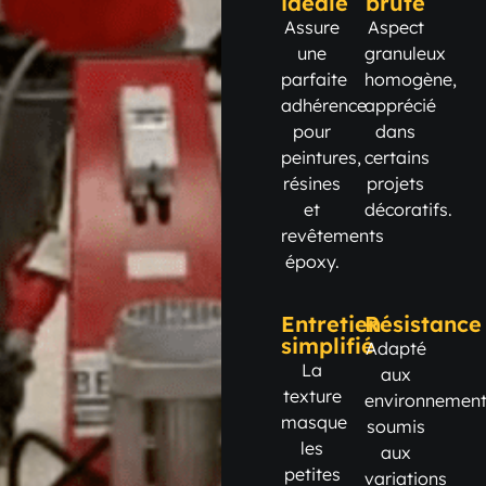
idéale
brute
Assure
Aspect
une
granuleux
parfaite
homogène,
adhérence
apprécié
pour
dans
peintures,
certains
résines
projets
et
décoratifs.
revêtements
époxy.
Entretien
Résistance
simplifié
Adapté
La
aux
texture
environnemen
masque
soumis
les
aux
petites
variations