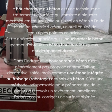
Le
bouchardage du béton
est une technique de
traitement de surface qui consiste à piqueter
mécaniquement une dalle ou un sol en béton à l’aide
d’une
boucharde à béton
, un outil équipé de
multiples pointes en acier.
Cette opération, appelée aussi
boucharder le béton
,
permet d’obtenir un
béton bouchardé
rugueux,
antidérapant et durable.
Dans l’industrie, le
bouchardage béton
n’est
généralement pas proposé comme finition
décorative isolée, mais comme
une étape intégrée
au fraisage (rabotage) des sols en béton
. C’est une
méthode indispensable pour préparer une dalle
avant de recevoir un revêtement, améliorer
l’adhérence ou corriger une surface abîmée.