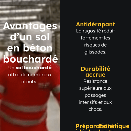
Avantages
Antidérapant
La rugosité réduit
d’un sol
fortement les
en béton
risques de
glissades.
bouchardé
Un
sol bouchardé
Durabilité
accrue
offre de nombreux
Resistance
atouts :
supérieure aux
passages
intensifs et aux
chocs.
Préparation
Esthétique