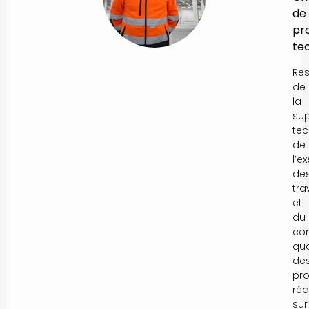
de
pro
te
Re
de
la
sup
tec
de
l’e
de
tra
et
du
con
qua
de
pro
réa
sur