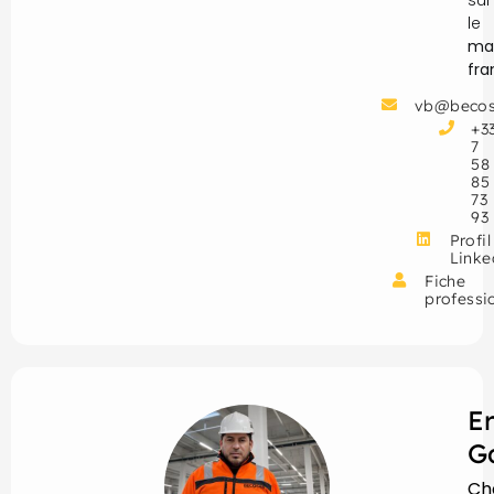
le
ma
fr
vb@becos
+3
7
58
85
73
93
Profil
Linke
Fiche
professi
E
G
Ch