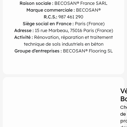
Raison sociale :
BECOSAN® France SARL
Marque commerciale :
BECOSAN®
R.C.S.:
987 461 290
Siège social en France :
Paris (France)
Adresse :
15 rue Marbeau, 75016 Paris (France)
Activité :
Rénovation, réparation et traitement
technique de sols industriels en béton
G
roupe d’entreprises :
BECOSAN® Flooring SL
V
B
Ch
de
pro