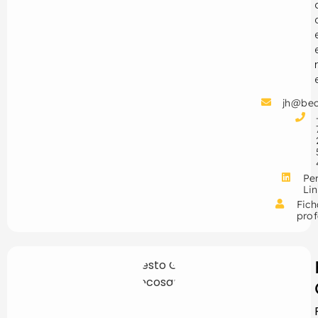
jh@be
Per
Li
Fich
prof