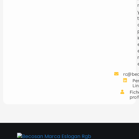
rc@be
Per
Li
Fich
prof