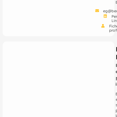
eg@be
Per
Li
Fich
prof