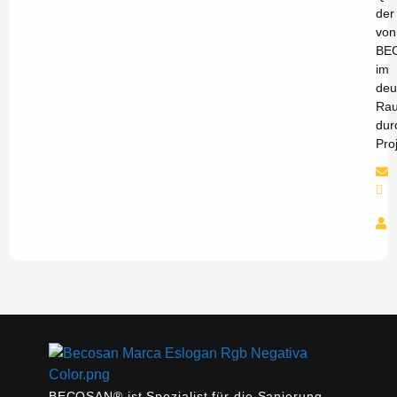
der
von
BE
im
deu
Ra
dur
Pro
BECOSAN® ist Spezialist für die Sanierung