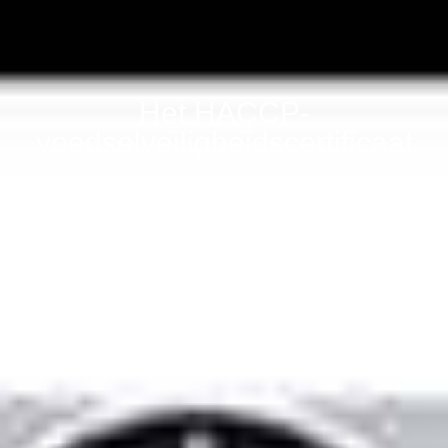
Het HACCP-
voedselveiligheidscertificaat
november 4, 2020