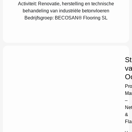
Activiteit:
Renovatie, herstelling en technische
behandeling van industriële betonvloeren
Bedrijfsgroep:
BECOSAN® Flooring SL
S
v
O
Pro
Ma
–
Net
&
Fla